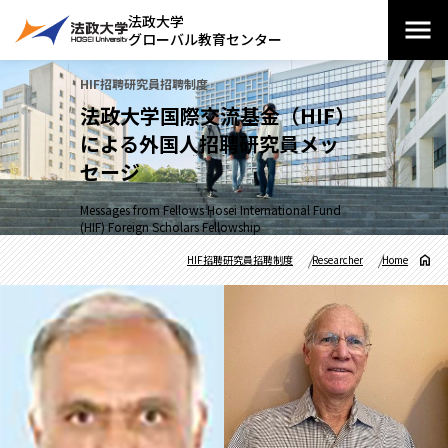
法政大学
グローバル教育センター
HIF招聘研究員招聘制度
法政大学国際交流基金（HIF）
による外国人招聘研究員メッ
セージ
Messages from Fellows Hosei International Fund
(HIF) Foreign Scholars Fellowship
HIF招聘研究員招聘制度
Researcher
Home