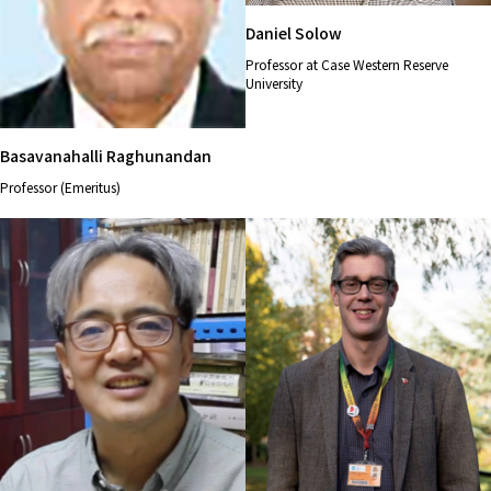
Daniel Solow
Professor at Case Western Reserve
University
Basavanahalli Raghunandan
Professor (Emeritus)