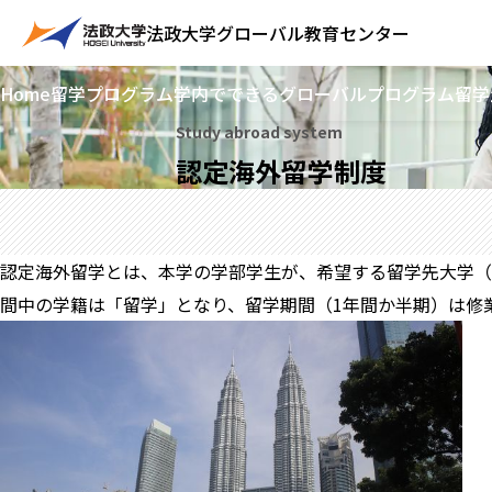
法政大学
グローバル教育センター
Home
留学プログラム
学内でできるグローバルプログラム
留学
Study abroad system
認定海外留学制度
認定海外留学とは、本学の学部学生が、希望する留学先大学（
間中の学籍は「留学」となり、留学期間（1年間か半期）は修