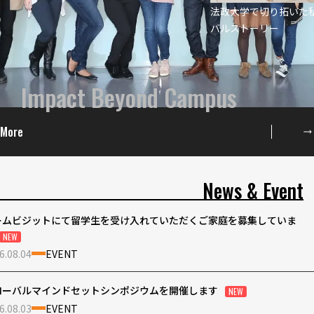
法政大学で切り拓いた
バルストーリー
Impact Beyond Campus
More
News & Event
ームビジットにて留学生を受け入れていただくご家庭を募集していま
6.08.04
EVENT
ローバルマインドセットシンポジウムを開催します
6.08.03
EVENT