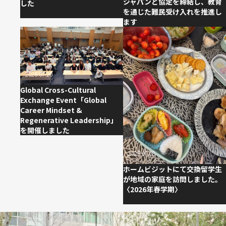
ジャパンと協定を締結し、教育
した
を通じた難民受け入れを推進し
ます
2026.07.20
Global Cross-Cultural
Exchange Event「Global
Career Mindset &
Regenerative Leadership」
を開催しました
2026.07.08
ホームビジットにて交換留学生
が地域の家庭を訪問しました。
〈2026年春学期〉