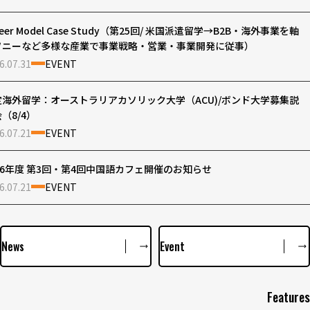
reer Model Case Study（第25回/ 米国派遣留学→B2B・海外事業を軸
ソニーなど多様な産業で事業戦略・営業・事業開発に従事）
6.07.31
EVENT
定海外留学：オーストラリアカソリック大学（ACU)/ボンド大学募集説
（8/4）
6.07.21
EVENT
26年度 第3回・第4回中国語カフェ開催のお知らせ
6.07.21
EVENT
News
Event
Features