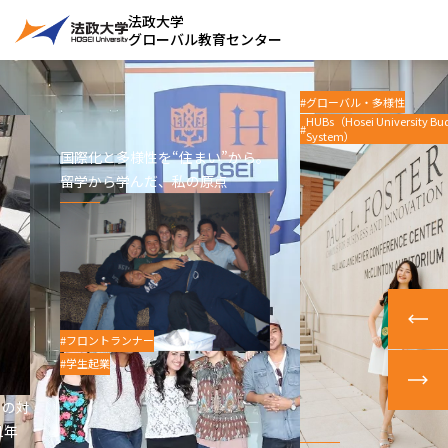
法政大学
グローバル教育センター
グローバル・多様性
HUBs（Hosei University Bu
System）
国際化と多様性を“住まい”から。
留学から学んだ、私の原点
フロントランナー
学生起業
」の対
1年