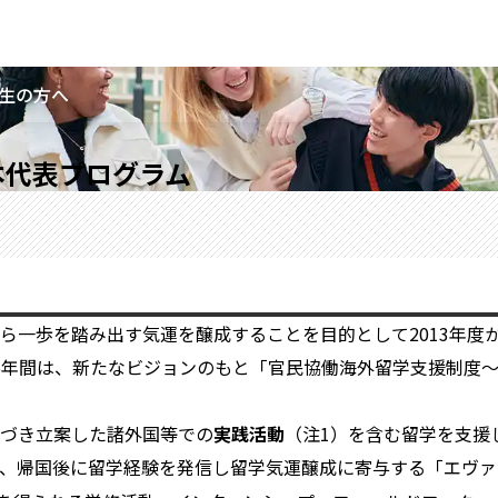
生の方へ
本代表プログラム
ら一歩を踏み出す気運を醸成することを目的として2013年度
までの5年間は、新たなビジョンのもと「官民協働海外留学支援制度
づき立案した諸外国等での
実践活動
（注1）を含む留学を支援
、帰国後に留学経験を発信し留学気運醸成に寄与する「エヴァ