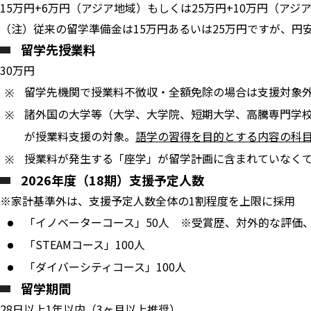
15万円+6万円（アジア地域）もしくは25万円+10万円（アジ
（注）従来の留学準備金は15万円あるいは25万円ですが、円
留学先授業料
30万円
留学先機関で授業料不徴収・全額免除の場合は支援対象
諸外国の大学等（大学、大学院、短期大学、高騰専門学
が授業料支援の対象。
語学の習得を目的とする内容の科
授業料が発生する「座学」が留学計画に含まれていなく
2026年度（18期）支援予定人数
※家計基準外は、支援予定人数全体の1割程度を上限に採用
「イノベーターコース」50人 ※受賞歴、対外的な評価
「STEAMコース」100人
「ダイバーシティコース」100人
留学期間
28日以上1年以内（3ヶ月以上推奨）