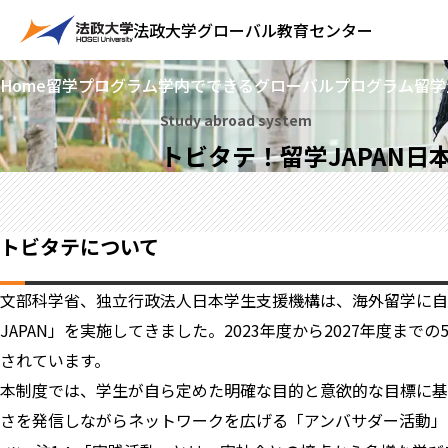
法政大学
グローバル教育センター
Home
留学プログラム
学内でできるグローバルプログラム
留学
Study abroad system
トビタテ！留学JAPAN日
トビタテについて
文部科学省、独立行政法人日本学生支援機構は、海外留学に自
JAPAN」を実施してきました。2023年度から2027年度
されています。
本制度では、学生が自ら定めた明確な目的と意欲的な目標に基
さを発信しながらネットワークを広げる「アンバサダー活動」