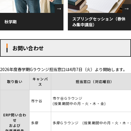
スプリングセッション（春休
秋学期
み集中講座）
お問い合わせ
2026年度春学期Gラウンジ担当窓口は4月7日（火）より開始します。
キャンパ
取り扱い
担当窓口（対応曜日）
ス
市ケ谷Gラウンジ
市ケ谷
(授業期間中の月・火・木・金)
ERP問い合わ
せ
多摩
多摩Gラウンジ (授業期間中の月・火・木・
および
欠席連絡先