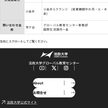
小金井Gラウンジ (授業期間中の月・火・木
小金井
金)
問い合わせ全
グローバル教育センター事務部
市ケ谷
般
国際交流課月～金
左右にスクロールしてご覧ください。
法政大学グローバル教育センター
About
お問合せ
法政大学公式サイト