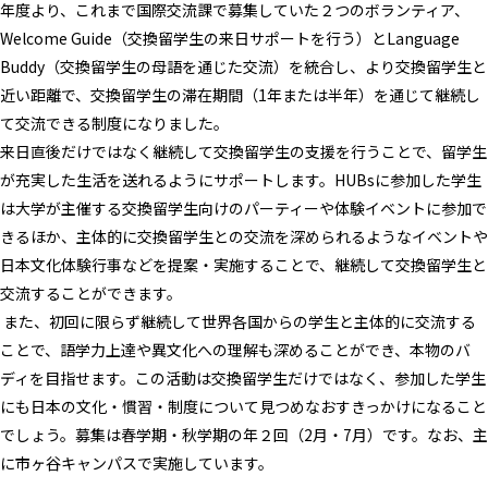
年度より、これまで国際交流課で募集していた２つのボランティア、
Welcome Guide（交換留学生の来日サポートを行う）とLanguage
Buddy（交換留学生の母語を通じた交流）を統合し、より交換留学生と
近い距離で、交換留学生の滞在期間（1年または半年）を通じて継続し
て交流できる制度になりました。
来日直後だけではなく継続して交換留学生の支援を行うことで、留学生
が充実した生活を送れるようにサポートします。HUBsに参加した学生
は大学が主催する交換留学生向けのパーティーや体験イベントに参加で
きるほか、主体的に交換留学生との交流を深められるようなイベントや
日本文化体験行事などを提案・実施することで、継続して交換留学生と
交流することができます。
また、初回に限らず継続して世界各国からの学生と主体的に交流する
ことで、語学力上達や異文化への理解も深めることができ、本物のバ
ディを目指せます。この活動は交換留学生だけではなく、参加した学生
にも日本の文化・慣習・制度について見つめなおすきっかけになること
でしょう。募集は春学期・秋学期の年２回（2月・7月）です。なお、主
に市ヶ谷キャンパスで実施しています。