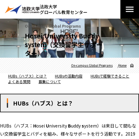
法政大学
グローバル教育センター
On-campus Global Programs
Hosei University Buddy
system（交換留学生サポー
ター）
On-campus Global Programs
Home
HUBs（ハブス）とは？
HUBsの活動内容
HUBsで経験できること
よくある質問
募集について
HUBs（ハブス）とは？
HUBs（ハブス：
H
osei
U
niversity
B
uddy
s
ystem）は来日して間もな
い交換留学生とバディを組み、様々なサポートを行う活動です。2019