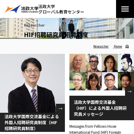
法政大学
グローバル教育センター
Researcher
HIF招聘研究員招聘制度
Researcher
Home
法政大学国際交流基金
（HIF）による外国人招聘研
究員メッセージ
法政大学国際交流基金による
外国人招聘研究員制度（HIF
Messages from Fellows Hosei
招聘研究員制度）
International Fund (HIF) Foreign