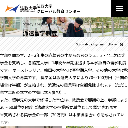
法政大学
グローバル教育センター
Study abroad system
派遣留学制度
Study abroad system
Home
学部を問わず、2・3年生の応募者の中から選考のうえ、3・4年次に奨
学金を支給し、各協定大学に1年間か半期派遣する本学独自の留学制度
です。 オーストラリア、韓国の大学へは春学期入学、その他の大学は秋
学期入学の募集です。 奨学金は派遣先大学により70～100万円（半期の
場合は半額）が支給され、派遣先の授業料は全額免除されます（ただし
留学年度の本学の学費は本人負担）。
また、留学先の大学で修得した単位は、教授会で審議の上、学部により
30～60単位を限度に法政大学の卒業所要単位として認定されます。
※支給される奨学金の一部（20万円）は本学後援会から助成されてい
ます。