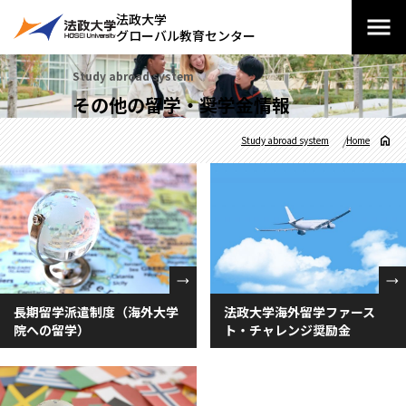
法政大学
グローバル教育センター
Study abroad system
その他の留学・奨学金情報
Study abroad system
Home
法政大学海外留学ファース
長期留学派遣制度（海外大学
ト・チャレンジ奨励金
院への留学）