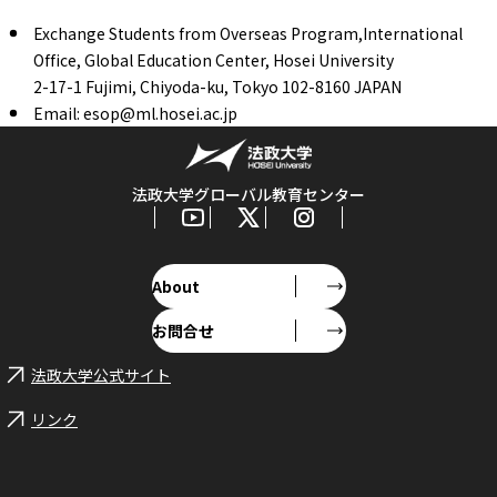
Exchange Students from Overseas Program,International
Office, Global Education Center, Hosei University
2-17-1 Fujimi, Chiyoda-ku, Tokyo 102-8160 JAPAN
Email: esop@ml.hosei.ac.jp
法政大学グローバル教育センター
About
お問合せ
法政大学公式サイト
リンク