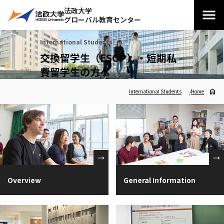
法政大学
グローバル教育センター
International Students
交換留学生（ESOP）・短期私
費留学生の方へ
International Students
Home
Overview
General Information