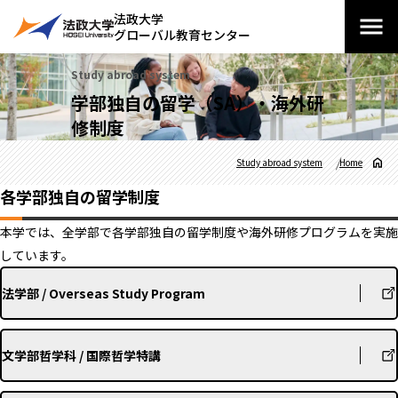
法政大学
グローバル教育センター
Study abroad system
学部独自の留学（SA）・海外研
修制度
Study abroad system
Home
各学部独自の留学制度
本学では、全学部で各学部独自の留学制度や海外研修プログラムを実施
しています。
法学部 / Overseas Study Program
文学部哲学科 / 国際哲学特講