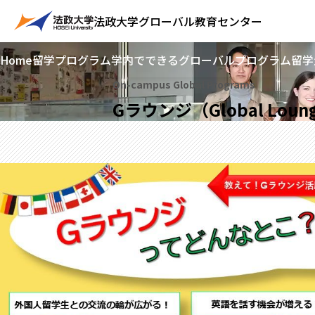
法政大学
グローバル教育センター
Home
留学プログラム
学内でできるグローバルプログラム
留学
On-campus Global Programs
Gラウンジ（Global Loun