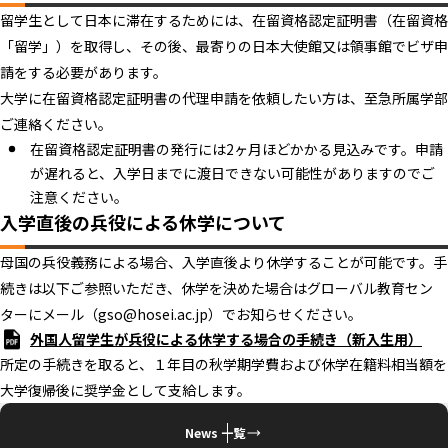
留学生として日本に滞在するためには、在留資格認定証明書（在留資格
「留学」）を取得し、その後、最寄りの日本大使館又は領事館でビザ申
請をする必要があります。
大学に在留資格認定証明書の代理申請を依頼したい方は、至急所属学部
ご連絡ください。
在留資格認定証明書の発行には2ヶ月ほどかかる見込みです。申請
が遅れると、入学日までに渡日できない可能性がありますのでご
注意ください。
入学直後の兵役による休学について
母国の兵役義務による場合、入学直後より休学することが可能です。手
続きは以下ご参照いただき、休学を決めた場合はグローバル教育セン
ターにメール（gso@hosei.ac.jp）でお知らせください。
外国人留学生が兵役による休学する場合の手続き（新入生用）
所定の手続きを取ると、１年目の秋学期学費および休学在籍料相当額を
大学復帰後に奨学金として支給します。
News 一覧