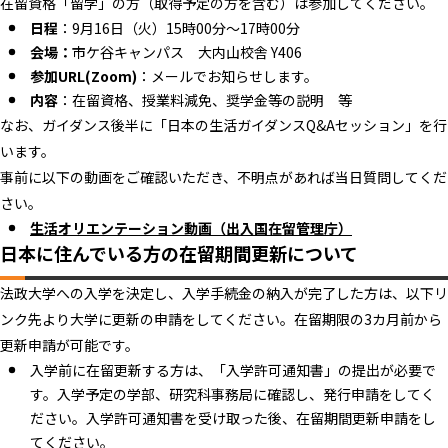
在留資格「留学」の方（取得予定の方を含む）は参加してください。
日程
：9月16日（火）15時00分～17時00分
会場：
市ケ谷キャンパス 大内山校舎 Y406
参加URL(Zoom)
：メールでお知らせします。
内容
：在留資格、授業料減免、奨学金等の説明 等
なお、ガイダンス後半に「日本の生活ガイダンスQ&Aセッション」を行
います。
事前に以下の動画をご確認いただき、不明点があれば当日質問してくだ
さい。
生活オリエンテーション動画（出入国在留管理庁）
日本に住んでいる方の在留期間更新について
法政大学への入学を決定し、入学手続金の納入が完了した方は、以下リ
ンク先より大学に更新の申請をしてください。在留期限の3カ月前から
更新申請が可能です。
入学前に在留更新する方は、「入学許可通知書」の提出が必要で
す。入学予定の学部、研究科事務局に確認し、発行申請をしてく
ださい。入学許可通知書を受け取った後、在留期間更新申請をし
てください。