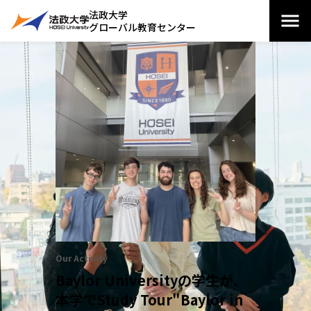
法政大学
グローバル教育センター
Our Activity
Baylor Universityの学生が、
本学でStudy Tour"Baylor in