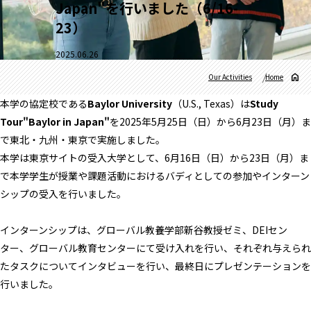
Japan"を行いました（6/16-
23）
2025.06.26
Our Activities
Home
本学の協定校である
Baylor University
（U.S., Texas）は
Study
Tour"Baylor in Japan"
を2025年5月25日（日）から6月23日（月）
ま
で東北・九州・東京で実施しました。
本学は東京サイトの受入大学として、6月16日（日）
から23日（月）
ま
で本学学生が授業や課題活動におけるバディとしての参加やイン
ターン
シップの受入を行いました。
インターンシップは、グローバル教養学部新谷教授ゼミ、
DEIセン
ター、グローバル教育センターにて受け入れを行い、
それぞれ与えられ
たタスクについてインタビューを行い、
最終日にプレゼンテーションを
行いました。