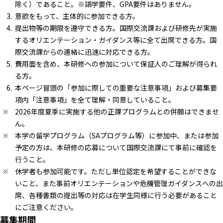
除く）であること。※語学要件、GPA要件はありません。
意欲をもって、主体的に参加できる方。
提出物等の期限を遵守できる方。国際交流課および研修先が実施
するオリエンテーション・ガイダンス等に全て出席できる方。国
際交流課からの連絡に迅速に対応できる方。
費用面を含め、本研修への参加について保証人のご理解が得られ
る方。
本ページ冒頭の「参加に際しての重要な注意事項」および募集要
項内「注意事項」を全て理解・同意していること。
2026年度夏季に実施する他の正課プログラムとの併願はできませ
ん。
本学の留学プログラム（SAプログラム等）に参加中、または参加
予定の方は、本研修の応募について国際交流課にて事前に確認を
行うこと。
休学者も参加可能です。ただし単位認定を希望することができな
いこと、また事前オリエンテーションや危機管理ガイダンスへの出
席、各種書類の提出等の対応は在学生同様に行う必要があること
にご注意ください。
募集期間