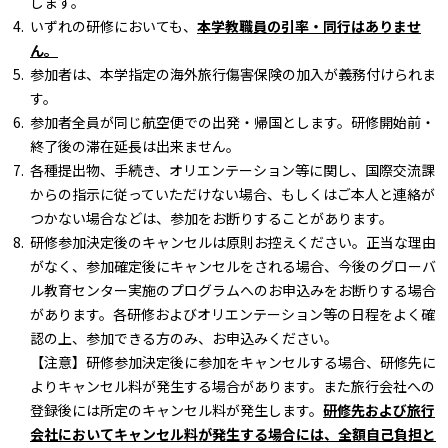
します。
いずれの研修においても、
本学教職員の引率・同行はありませ
ん。
参加者は、本学指定の海外旅行傷害保険の加入が義務付けられま
す。
参加者全員が同じ航空便での出発・帰国とします。研修開始前・
終了後の滞在延長は出来ません。
各種提出物、手続き、オリエンテーション等に関し、国際交流課
からの指示に従っていただけない場合、もしくはご本人と連絡が
つかない場合などは、参加をお断りすることがあります。
研修参加決定後のキャンセルは原則お控えください。正当な理由
がなく、参加確定後にキャンセルをされる場合、今後のグローバ
ル教育センター実施のプログラムへのお申込みをお断りする場合
があります。各研修およびオリエンテーション等の日程をよく確
認の上、参加できる方のみ、お申込みください。
【注意】研修参加決定後に参加をキャンセルする場合、研修先に
よりキャンセル料が発生する場合があります。また旅行会社への
登録後には所定のキャンセル料が発生します。
研修先および旅行
会社においてキャンセル料が発生する場合には、全額自己負担と