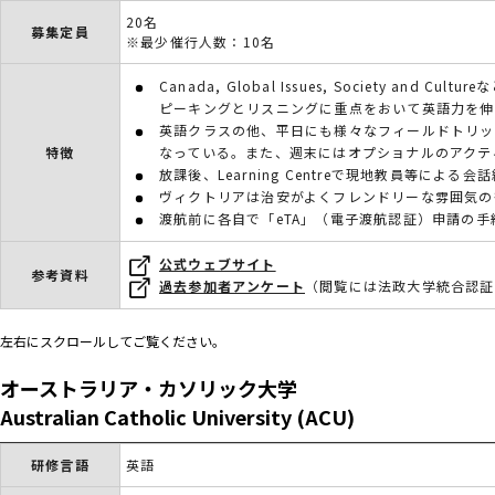
20名
募集定員
※最少催行人数：10名
Canada, Global Issues, Society an
ピーキングとリスニングに重点をおいて英語力を伸
英語クラスの他、平日にも様々なフィールドトリッ
特徴
なっている。また、週末にはオプショナルのアクテ
放課後、Learning Centreで現地教員等によ
ヴィクトリアは治安がよくフレンドリーな雰囲気の
渡航前に各自で「eTA」（電子渡航認証）申請の手
公式ウェブサイト
参考資料
過去参加者アンケート
（閲覧には法政大学統合認証
左右にスクロールしてご覧ください。
オーストラリア・カソリック大学
Australian Catholic University (ACU)
研修言語
英語