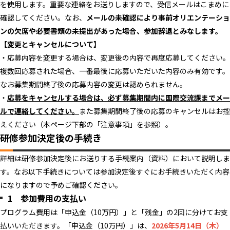
を使用します。重要な連絡をお送りしますので、受信メールはこまめに
確認してください。なお、
メールの未確認により事前オリエンテーショ
ンの欠席や必要書類の未提出があった場合、参加辞退とみなします。
【変更とキャンセルについて】
・応募内容を変更する場合は、変更後の内容で再度応募してください。
複数回応募された場合、一番最後に応募いただいた内容のみ有効です。
なお募集期間終了後の応募内容の変更は認められません。
・
応募をキャンセルする場合は、必ず募集期間内に国際交流課までメー
ルで連絡してください。
また募集期間終了後の応募のキャンセルはお控
えください（本ページ下部の「注意事項」を参照）。
研修参加決定後の手続き
詳細は研修参加決定後にお送りする手続案内（資料）において説明しま
す。なお以下手続きについては参加決定後すぐにお手続きいただく内容
になりますので予めご確認ください。
1 参加費用の支払い
プログラム費用は「申込金（10万円）」と「残金」の2回に分けてお支
払いいただきます。「申込金（10万円）」は、
2026年
5
月14日（木）