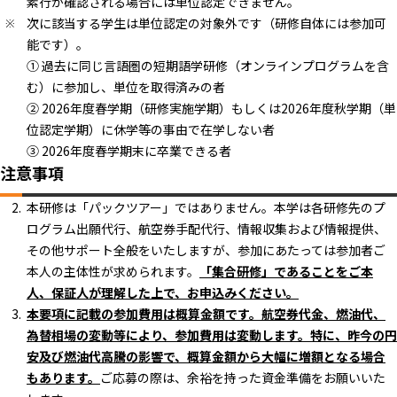
素行が確認される場合には単位認定できません。
次に該当する学生は単位認定の対象外です（研修自体には参加可
能です）。
① 過去に同じ言語圏の短期語学研修（オンラインプログラムを含
む）に参加し、単位を取得済みの者
② 2026年度春学期（研修実施学期）もしくは2026年度秋学期（単
位認定学期）に休学等の事由で在学しない者
③ 2026年度春学期末に卒業できる者
注意事項
本研修は「パックツアー」ではありません。本学は各研修先のプ
ログラム出願代行、航空券手配代行、情報収集および情報提供、
その他サポート全般をいたしますが、参加にあたっては参加者ご
本人の主体性が求められます。
「集合研修」であることをご本
人、保証人が理解した上で、お申込みください。
本要項に記載の参加費用は概算金額です。航空券代金、燃油代、
為替相場の変動等により、参加費用は変動します。特に、昨今の円
安及び燃油代高騰の影響で、概算金額から大幅に増額となる場合
もあります。
ご応募の際は、余裕を持った資金準備をお願いいた