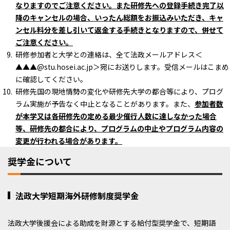
なりますのでご注意ください。また研修先への登録手続き完了以
降のキャンセルの場合、いったん総額をお振込みいただき、キャ
ンセル料分を差し引いて返金する手続きとなりますので、併せて
ご注意ください。
研修参加者と大学との連絡は、全て法政メールアドレス＜
▲▲▲@stu.hosei.ac.jp＞宛にお送りします。受信メールはこまめ
に確認してください。
研修先国の現地情勢の変化や研修先大学の都合等により、プログ
ラム実施が予告なく中止となることがあります。また、
参加者数
が本学又は各研修先の定める最少催行人数に達しなかった場合
等、研修先の都合により、プログラムの中止やプログラム内容の
変更が行われる場合があります。
奨学金について
法政大学短期海外研修制度奨学金
法政大学後援会による助成を財源とする給付型奨学金で、短期語