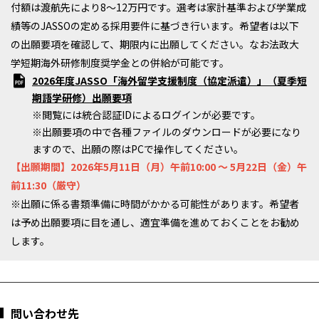
付額は渡航先により8～12万円です。選考は家計基準および学業成
績等のJASSOの定める採用要件に基づき行います。希望者は以下
の出願要項を確認して、期限内に出願してください。なお法政大
学短期海外研修制度奨学金との併給が可能です。
2026年度JASSO「海外留学支援制度（協定派遣）」（夏季短
期語学研修）出願要項
※閲覧には統合認証IDによるログインが必要です。
※出願要項の中で各種ファイルのダウンロードが必要になり
ますので、出願の際はPCで操作してください。
【出願期間】2026年5月11日（月）午前10:00 ～ 5月22日（金）午
前11:30（厳守）
※出願に係る書類準備に時間がかかる可能性があります。希望者
は予め出願要項に目を通し、適宜準備を進めておくことをお勧め
します。
問い合わせ先