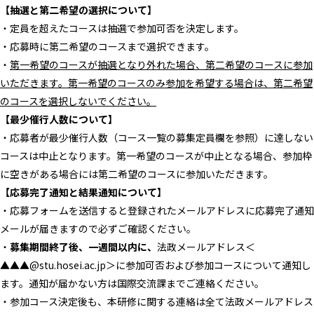
【抽選と第二希望の選択について】
・定員を超えたコースは抽選で参加可否を決定します。
・応募時に第二希望のコースまで選択できます。
・
第一希望のコースが抽選となり外れた場合、第二希望のコースに参加
いただきます。第一希望のコースのみ参加を希望する場合は、第二希望
のコースを選択しないでください。
【最少催行人数について】
・応募者が最少催行人数（コース一覧の募集定員欄を参照）に達しない
コースは中止となります。第一希望のコースが中止となる場合、参加枠
に空きがある場合には第二希望のコースに参加いただきます。
【応募完了通知と結果通知について】
・応募フォームを送信すると登録されたメールアドレスに応募完了通知
メールが届きますので必ずご確認ください。
・
募集期間終了後、一週間以内に、
法政メールアドレス＜
▲▲▲@stu.hosei.ac.jp＞に参加可否および参加コースについて通知し
ます。通知が届かない方は国際交流課までご連絡ください。
・参加コース決定後も、本研修に関する連絡は全て法政メールアドレス