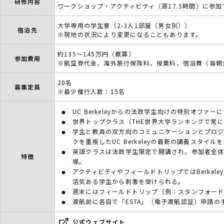
研修内容
ワークショップ・アクティビティ（週17.5時間）に参加
大学専用の学生寮（2-3人1部屋（男女別））
宿泊先
※現地の状況により変更になることもあります。
約135～145万円（概算）
参加費用
※航空券代金、海外旅行保険料、授業料、宿泊費（毎朝
20名
募集定員
※最少催行人数：15名
UC Berkeleyからの法政学生向けの特別オファ
世界トップクラス（THE世界大学ランキングで常
学生と教員の双方向のコミュニケーションとプロジ
クを重視したUC Berkeleyの最新の講義スタイル
英語クラスは法政学生限定で開講され、参加者全
特徴
導。
アクティビティやフィールドトリップではBerkele
活気ある学生から刺激を受けられる。
週末にはフィールドトリップ（例：スタンフォード大学
渡航前に各自で「ESTA」（電子渡航認証）申請の
公式ウェブサイト