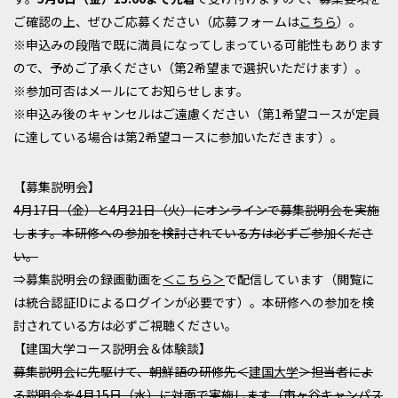
ご確認の上、ぜひご応募ください（応募フォームは
こちら
）。
※申込みの段階で既に満員になってしまっている可能性もあります
ので、予めご了承ください（第2希望まで選択いただけます）。
※参加可否はメールにてお知らせします。
※申込み後のキャンセルはご遠慮ください（第1希望コースが定員
に達している場合は第2希望コースに参加いただきます）。
【募集説明会】
4月17日（金）と4月21日（火）にオンラインで募集説明会を実施
します。本研修への参加を検討されている方は必ずご参加くださ
い。
⇒募集説明会の録画動画を
＜こちら＞
で配信しています（閲覧に
は統合認証IDによるログインが必要です）。本研修への参加を検
討されている方は必ずご視聴ください。
【建国大学コース説明会＆体験談】
募集説明会に先駆けて、朝鮮語の研修先＜
建国大学
＞担当者によ
る説明会を4月15日（水）に対面で実施します（市ヶ谷キャンパス