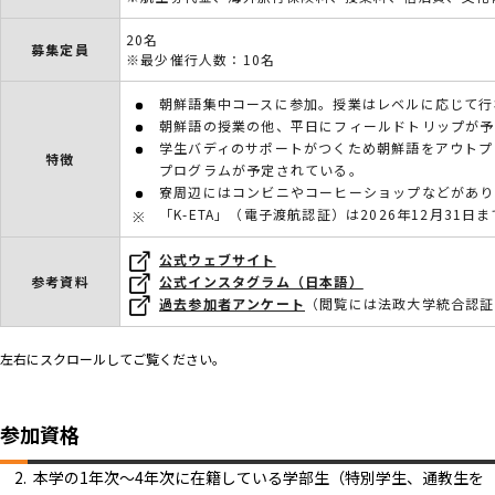
20名
募集定員
※最少催行人数：10名
朝鮮語集中コースに参加。授業はレベルに応じて行
朝鮮語の授業の他、平日にフィールドトリップが予
学生バディのサポートがつくため朝鮮語をアウトプ
特徴
プログラムが予定されている。
寮周辺にはコンビニやコーヒーショップなどがあり
「K-ETA」（電子渡航認証）は2026年12月3
公式ウェブサイト
参考資料
公式インスタグラム（日本語）
過去参加者アンケート
（閲覧には法政大学統合認証
左右にスクロールしてご覧ください。
参加資格
本学の1年次～4年次に在籍している学部生（特別学生、通教生を