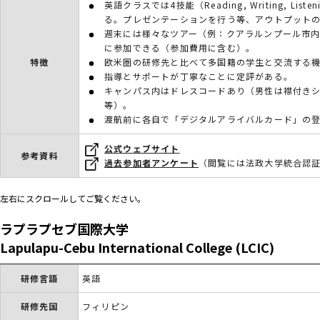
英語クラスでは4技能（Reading, Writing, Lis
る。プレゼンテーションを行う等、アウトプット
週末には様々なツアー（例：クアラルンプール市
に参加できる（参加費用に含む）。
特徴
欧米圏の研修先と比べて多国籍の学生と交流する
指導とサポートが丁寧なことに定評がある。
キャンパス内はドレスコードあり（男性は襟付き
等）。
渡航前に各自で「デジタルアライバルカード」の
公式ウェブサイト
参考資料
過去参加者アンケート
（閲覧には法政大学統合認証
左右にスクロールしてご覧ください。
ラプラプセブ国際大学
Lapulapu-Cebu International College (LCIC)
研修言語
英語
研修先国
フィリピン