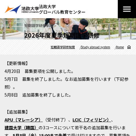
法政大学
グローバル教育センター
短期語学研修制度
2026年度夏季短期語学研修
短期語学研修制度
Study abroad system
Home
【更新情報】
4月20日 募集要項を公開しました。
5月7日 募集を終了しました。なお追加募集を行います（下記参
照）。
5月8日 追加募集を終了しました。
【追加募集】
APU（マレーシア）
（受付終了）、
LCIC（フィリピン）
、
建国大学（韓国）
の3コースについて若干名の追加募集を行いま
す。
5月8日（金）15:00まで先着
で受け付けますので、募集要項を