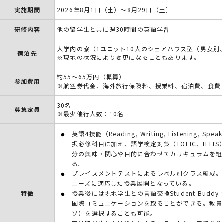
実施期間
2026年8月1日（土）～8月29日（土）
研修内容
他の留学生と共に週30時間の英語学習
大学内の寮（1ユニット10人のシェアハウス型（男女別
宿泊先
※現地の状況により変更になることもあります。
約55～65万円（概算）
参加費用
※航空券代金、海外旅行保険料、授業料、宿泊費、食費
30名
募集定員
※最少催行人数：10名
英語4技能（Reading, Writing, Listenin
択必修科目に加え、語学検定対策（TOEIC、IEL
分の興味・関心や目的に合わせてカリキュラムを
る。
プレイスメントテストによるレベル別クラス編成
ニーズに適応した授業展開となっている。
特徴
授業後には現地学生との言語交換Student Budd
国際コミュニケーションを取ることができる。教員によ
ソ）を選択することも可能。