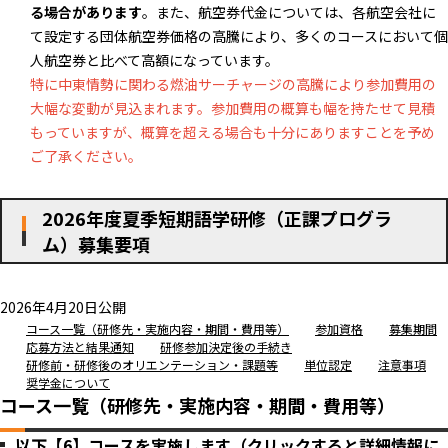
る場合があります
。また、航空券代金については、各航空会社に
て設定する団体航空券価格の高騰により、多くのコースにおいて個
人航空券と比べて高額になっています。
特に中東情勢に関わる燃油サーチャージの高騰により参加費用の
大幅な変動が見込まれます。参加費用の概算も幅を持たせて見積
もっていますが、概算を超える場合も十分にありますことを予め
ご了承ください。
2026年度夏季短期語学研修（正課プログラ
ム）募集要項
2026年4月20日公開
コース一覧（研修先・実施内容・期間・費用等）
参加資格
募集期間
応募方法と結果通知
研修参加決定後の手続き
研修前・研修後のオリエンテーション・課題等
単位認定
注意事項
奨学金について
コース一覧（研修先・実施内容・期間・費用等）
以下【6】コースを実施します（クリックすると詳細情報に