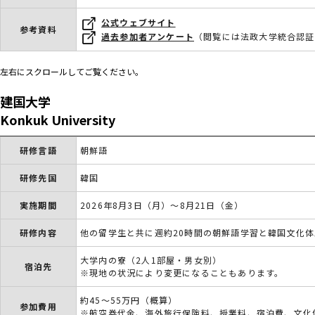
公式ウェブサイト
参考資料
過去参加者アンケート
（閲覧には法政大学統合認証
左右にスクロールしてご覧ください。
建国大学
Konkuk University
研修言語
朝鮮語
研修先国
韓国
実施期間
2026年8月3日（月）～8月21日（金）
研修内容
他の留学生と共に週約20時間の朝鮮語学習と韓国文化体
大学内の寮（2人1部屋・男女別）
宿泊先
※現地の状況により変更になることもあります。
約45～55万円（概算）
参加費用
※航空券代金、海外旅行保険料、授業料、宿泊費、文化