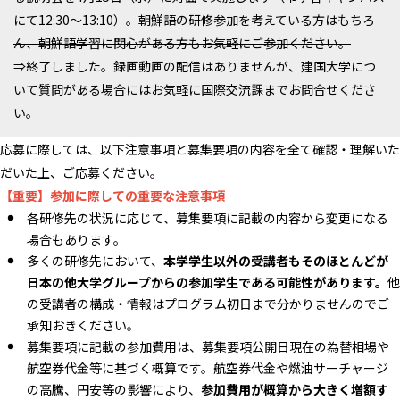
にて12:30～13:10）。朝鮮語の研修参加を考えている方はもちろ
ん、朝鮮語学習に関心がある方もお気軽にご参加ください。
⇒終了しました。録画動画の配信はありませんが、建国大学につ
いて質問がある場合にはお気軽に国際交流課までお問合せくださ
い。
応募に際しては、以下注意事項と募集要項の内容を全て確認・理解いた
だいた上、ご応募ください。
【重要】参加に際しての重要な注意事項
各研修先の状況に応じて、募集要項に記載の内容から変更になる
場合もあります。
多くの研修先において、
本学学生以外の受講者もそのほとんどが
日本の他大学グループからの参加学生である可能性があります。
他
の受講者の構成・情報はプログラム初日まで分かりませんのでご
承知おきください。
募集要項に記載の参加費用は、募集要項公開日現在の為替相場や
航空券代金等に基づく概算です。航空券代金や燃油サーチャージ
の高騰、円安等の影響により、
参加費用が概算から大きく増額す