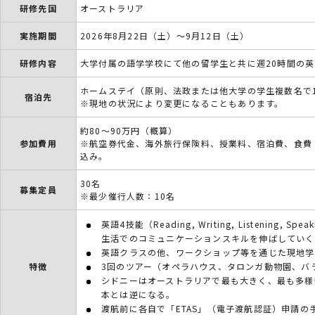
研修先国
オーストラリア
実施期間
2026年8月22日（土）～9月12日（土）
研修内容
大学付属の語学学校にて他の留学生と共に週20時間の
ホームステイ（原則、法政または他大学の学生複数名で
宿泊先
※現地の状況により変更になることもあります。
約80～90万円（概算）
参加費用
※航空券代金、海外旅行保険料、授業料、宿泊費、食費
込み。
30名
募集定員
※最少催行人数：10名
英語4技能（Reading, Writing, Listenin
生活でのコミュニケーションスキルを伸ばしていく
英語クラスの他、ワークショップ等を通じた現地学
特徴
3回のツアー（オペラハウス、タロンガ動物園、バ
シドニーはオーストラリアで最も大きく、最も多様
本とは逆になる。
渡航前に各自で「ETAS」（電子渡航認証）申請の