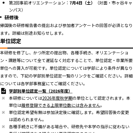
第2回事前オリエンテーション：
7月4日（土）
（対面・市ヶ谷キャ
ンパス）
研修後
帰国後の研修報告書の提出および参加者アンケートの回答が必須となり
ます。詳細は別途お知らせします。
単位認定
本研修を修了し、かつ所定の提出物、各種手続き、オリエンテーショ
ン・課題等について全て遅延なく対応することで、単位認定・卒業所要
単位への算入が可能です。単位認定については学部により条件が異なり
ますので、下記の学部別単位認定一覧のリンクをご確認ください。詳細
については各学部事務室にてご確認ください。
学部別単位認定一覧（2026年度）
本研修については
2026年度秋学期
の単位として認定されます。本
単位は
履修登録できる上限単位数には含みません
。
単位認定希望有無は参加決定後に確認します。希望回答後の変更
は認められません。
各種手続きに不備がある場合や、研修先や本学の指示に従わない