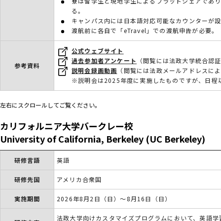
寮は留学生と現地学生によるフラットシェアであ
る。
キャンパス内には日本語対応可能なカウンターが
渡航前に各自で「eTravel」での渡航申告が必要。
公式ウェブサイト
過去参加者アンケート
（閲覧には法政大学統合認証
参考資料
説明会録画動画
（閲覧には法政メールアドレスに
※説明会は2025年度に実施したものですが、日
左右にスクロールしてご覧ください。
カリフォルニア大学バークレー校
University of California, Berkeley (UC Berkeley)
研修言語
英語
研修先国
アメリカ合衆国
実施期間
2026年8月2日（日）～8月16日（日）
法政大学向けカスタマイズプログラムにおいて、英語学習