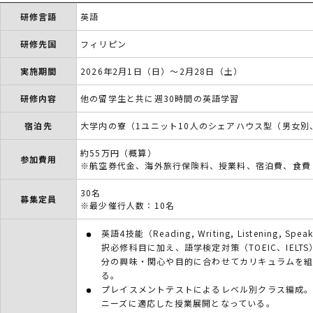
研修言語
英語
研修先国
フィリピン
実施期間
2026年2月1日（日）～2月28日（土）
研修内容
他の留学生と共に週30時間の英語学習
宿泊先
大学内の寮（1ユニット10人のシェアハウス型（男女別
約55万円（概算）
参加費用
※航空券代金、海外旅行保険料、授業料、宿泊費、食費
30名
募集定員
※最少催行人数：10名
英語4技能（Reading, Writing, Listenin
択必修科目に加え、語学検定対策（TOEIC、IEL
分の興味・関心や目的に合わせてカリキュラムを
る。
プレイスメントテストによるレベル別クラス編成
ニーズに適応した授業展開となっている。