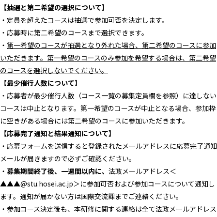
【抽選と第二希望の選択について】
・定員を超えたコースは抽選で参加可否を決定します。
・応募時に第二希望のコースまで選択できます。
・
第一希望のコースが抽選となり外れた場合、第二希望のコースに参加
いただきます。第一希望のコースのみ参加を希望する場合は、第二希望
のコースを選択しないでください。
【最少催行人数について】
・応募者が最少催行人数（コース一覧の募集定員欄を参照）に達しない
コースは中止となります。第一希望のコースが中止となる場合、参加枠
に空きがある場合には第二希望のコースに参加いただきます。
【応募完了通知と結果通知について】
・応募フォームを送信すると登録されたメールアドレスに応募完了通知
メールが届きますので必ずご確認ください。
・
募集期間終了後、一週間以内に、
法政メールアドレス＜
▲▲▲@stu.hosei.ac.jp＞に参加可否および参加コースについて通知し
ます。通知が届かない方は国際交流課までご連絡ください。
・参加コース決定後も、本研修に関する連絡は全て法政メールアドレス