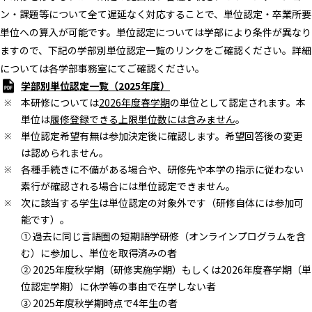
ン・課題等について全て遅延なく対応することで、単位認定・卒業所要
単位への算入が可能です。単位認定については学部により条件が異なり
ますので、下記の学部別単位認定一覧のリンクをご確認ください。詳細
については各学部事務室にてご確認ください。
学部別単位認定一覧（2025年度）
本研修については
2026年度春学期
の単位として認定されます。本
単位は
履修登録できる上限単位数には含みません
。
単位認定希望有無は参加決定後に確認します。希望回答後の変更
は認められません。
各種手続きに不備がある場合や、研修先や本学の指示に従わない
素行が確認される場合には単位認定できません。
次に該当する学生は単位認定の対象外です（研修自体には参加可
能です）。
① 過去に同じ言語圏の短期語学研修（オンラインプログラムを含
む）に参加し、単位を取得済みの者
② 2025年度秋学期（研修実施学期）もしくは2026年度春学期（単
位認定学期）に休学等の事由で在学しない者
③ 2025年度秋学期時点で4年生の者