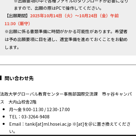
※出願要項の中で各種ファイルのダウンロードが必要になり
ますので、出願の際はPCで操作してください。
【出願期間】
2025年10月14日（火）～10月24日（金）午前
11:30（厳守）
※出願に係る書類準備に時間がかかる可能性があります。希望者
は予め出願要項に目を通し、適宜準備を進めておくことをお勧め
します。
問い合わせ先
法政大学グローバル教育センター事務部国際交流課 市ヶ谷キャンパ
ス 大内山校舎2階
月～金 9:00-11:30 / 12:30-17:00
TEL：03-3264-9408
Email：tanki[at]ml.hosei.ac.jp ※[at]を＠に置き換えてくださ
い。