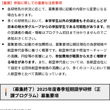
【重要】参加に際しての重要な注意事項
各研修先の状況に応じて、募集要項に記載の内容から変更になる
場合もあります。
多くの研修先において、
本学学生以外の受講者もそのほとんどが
日本の他大学グループからの参加学生である可能性があります。
他
の受講者の構成・情報はプログラム初日まで分かりませんのでご
承知おきください。
募集要項に記載の参加費用は、募集要項公開日現在の為替相場や
航空券代金等に基づく概算です。航空券代金や燃油サーチャージ
の高騰、円安等の影響により、
参加費用が概算から大きく増額す
る場合があります
。また、航空券代金については、各航空会社に
て設定する団体航空券価格の高騰により、多くのコースにおいて個
人航空券と比べて高額になっています。
（募集終了）2025年度春季短期語学研修（正
課プログラム）募集要項