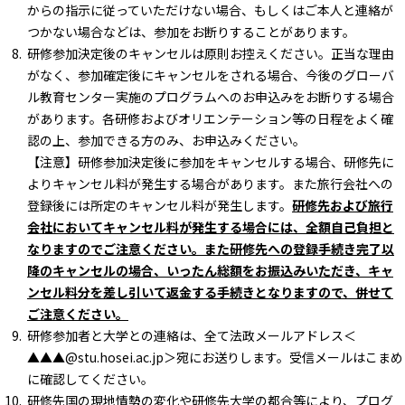
からの指示に従っていただけない場合、もしくはご本人と連絡が
つかない場合などは、参加をお断りすることがあります。
研修参加決定後のキャンセルは原則お控えください。正当な理由
がなく、参加確定後にキャンセルをされる場合、今後のグローバ
ル教育センター実施のプログラムへのお申込みをお断りする場合
があります。各研修およびオリエンテーション等の日程をよく確
認の上、参加できる方のみ、お申込みください。
【注意】研修参加決定後に参加をキャンセルする場合、研修先に
よりキャンセル料が発生する場合があります。また旅行会社への
登録後には所定のキャンセル料が発生します。
研修先および旅行
会社においてキャンセル料が発生する場合には、全額自己負担と
なりますのでご注意ください。また研修先への登録手続き完了以
降のキャンセルの場合、いったん総額をお振込みいただき、キャ
ンセル料分を差し引いて返金する手続きとなりますので、併せて
ご注意ください。
研修参加者と大学との連絡は、全て法政メールアドレス＜
▲▲▲@stu.hosei.ac.jp＞宛にお送りします。受信メールはこまめ
に確認してください。
研修先国の現地情勢の変化や研修先大学の都合等により、プログ