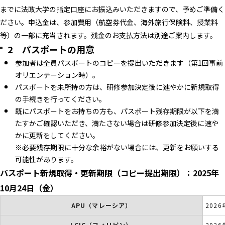
までに法政大学の指定口座にお振込みいただきますので、予めご準備く
ださい。申込金は、参加費用（航空券代金、海外旅行保険料、授業料
等）の一部に充当されます。残金のお支払方法は別途ご案内します。
2 パスポートの用意
参加者は全員パスポートのコピーを提出いただきます（第1回事前
オリエンテーション時）。
パスポートを未所持の方は、研修参加決定後に速やかに新規取得
の手続きを行ってください。
既にパスポートをお持ちの方も、パスポート残存期限が以下を満
たすかご確認いただき、満たさない場合は研修参加決定後に速や
かに更新をしてください。
※必要残存期限に十分な余裕がない場合には、更新をお願いする
可能性があります。
パスポート新規取得・更新期限（コピー提出期限）：2025年
10月24日（金）
APU（マレーシア）
202
LCIC（フィリピン）
202