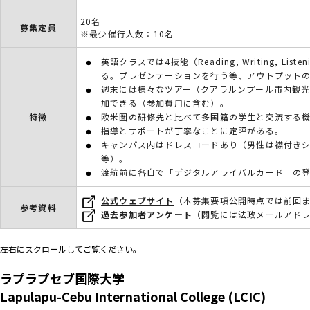
20名
募集定員
※最少催行人数：10名
英語クラスでは4技能（Reading, Writing, Lis
る。プレゼンテーションを行う等、アウトプット
週末には様々なツアー（クアラルンプール市内観
加できる（参加費用に含む）。
特徴
欧米圏の研修先と比べて多国籍の学生と交流する
指導とサポートが丁寧なことに定評がある。
キャンパス内はドレスコードあり（男性は襟付き
等）。
渡航前に各自で「デジタルアライバルカード」の
公式ウェブサイト
（本募集要項公開時点では前回
参考資料
過去参加者アンケート
（閲覧には法政メールアド
左右にスクロールしてご覧ください。
ラプラプセブ国際大学
Lapulapu-Cebu International College (LCIC)