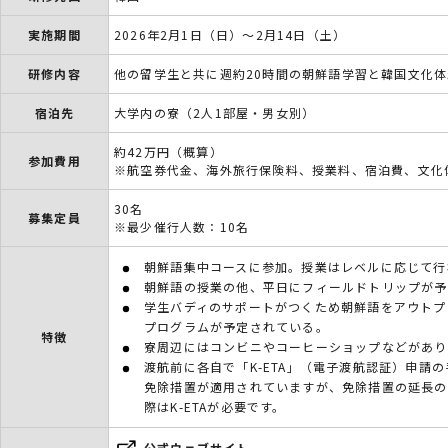
実施期間
2026年2月1日（日）～2月14日（土）
研修内容
他の留学生と共に週約20時間の朝鮮語学習と韓国文化体
宿泊先
大学内の寮（2人1部屋・男女別）
約42万円（概算）
参加費用
※航空券代金、海外旅行保険料、授業料、宿泊費、文化
30名
募集定員
※最少催行人数：10名
朝鮮語集中コースに参加。授業はレベルに応じて行
朝鮮語の授業の他、平日にフィールドトリップが予
学生バディのサポートがつくため朝鮮語をアウトプ
プログラムが予定されている。
特徴
寮周辺にはコンビニやコーヒーショップなどがあり
渡航前に各自で「K-ETA」（電子渡航認証）申請の
免除措置が適用されていますが、免除措置の延長の
際はK-ETAが必要です。
公式ウェブサイト