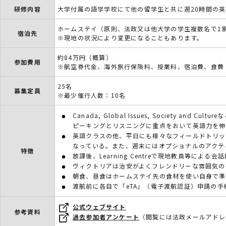
研修内容
大学付属の語学学校にて他の留学生と共に週20時間の
ホームステイ（原則、法政又は他大学の学生複数名で1
宿泊先
※現地の状況により変更になることもあります。
約84万円（概算）
参加費用
※航空券代金、海外旅行保険料、授業料、宿泊費、食費
25名
募集定員
※最少催行人数：10名
Canada, Global Issues, Society an
ピーキングとリスニングに重点をおいて英語力を伸
英語クラスの他、平日にも様々なフィールドトリッ
なっている。また、週末にはオプショナルのアクテ
特徴
放課後、Learning Centreで現地教員等によ
ヴィクトリアは治安がよくフレンドリーな雰囲気の
朝食、昼食はホームステイ先の食材を使い自身で準
渡航前に各自で「eTA」（電子渡航認証）申請の手
公式ウェブサイト
参考資料
過去参加者アンケート
（閲覧には法政メールアドレ