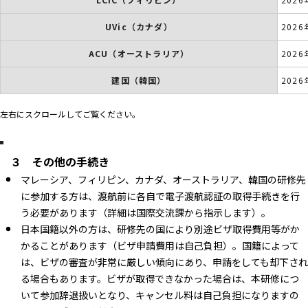
UVic（カナダ）
202
ACU（オーストラリア）
202
建国（韓国）
202
左右にスクロールしてご覧ください。
３ その他の手続き
マレーシア、フィリピン、カナダ、オーストラリア、韓国の研修先
に参加する方は、渡航前に各自で電子渡航認証の取得手続きを行
う必要があります（詳細は国際交流課から指示します）。
日本国籍以外の方は、研修先の国により別途ビザ取得費用等がか
かることがあります（ビザ申請費用は自己負担）。国籍によって
は、ビザの審査が非常に厳しい傾向にあり、申請をしても却下され
る場合もあります。ビザが取得できなかった場合は、本研修につ
いて参加辞退扱いとなり、キャンセル料は自己負担になりますの