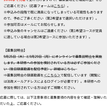
ご応募ください（応募フォームは
こちら
）。
※申込みの段階で既に満員になってしまっている可能性もあります
ので、予めご了承ください（第2希望まで選択いただけます）。
※参加可否はメールにてお知らせします。
※申込み後のキャンセルはご遠慮ください（第1希望コースが定員
に達している場合は第2希望コースに参加いただきます）。
【募集説明会】
9月25日（木）と9月29日（月）にオンラインで募集説明会を実施
します。本研修への参加を検討されている方は必ずご参加くださ
い（後日録画動画を配信予定）。詳細はこちら。
⇒募集説明会の録画動画を
＜こちら＞
で配信しています（閲覧に
は法政メールアドレスによるログインが必要です）。本研修への
参加を検討されている方は必ずご視聴ください。
応募に際しては、以下注意事項と募集要項の内容を全て確認・理解いた
だいた上、ご応募ください。