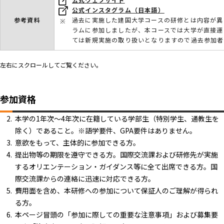
公式インスタグラム（日本語）
参考資料
過去に実施した建国大学コースの研修とは内容が異
ラムに参加しましたが、本コースでは大学が直接運
ては新規実施の取り扱いとなりますので過去参加者
左右にスクロールしてご覧ください。
参加資格
本学の1年次～4年次に在籍している学部生（特別学生、通教生を
除く）であること。※語学要件、GPA要件はありません。
意欲をもって、主体的に参加できる方。
提出物等の期限を遵守できる方。国際交流課および研修先が実施
するオリエンテーション・ガイダンス等に全て出席できる方。国
際交流課からの連絡に迅速に対応できる方。
費用面を含め、本研修への参加について保証人のご理解が得られ
る方。
本ページ冒頭の「参加に際しての重要な注意事項」および募集要