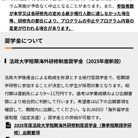
ラム実施が予告なく中止となることがあります。また、
参加者数
が本学又は各研修先の定める最少催行人数に達しなかった場合
等、研修先の都合により、プログラムの中止やプログラム内容の
変更が行われる場合があります。
奨学金について
法政大学短期海外研修制度奨学金（2025年度新設）
法政大学後援会による助成を財源とする給付型奨学金で、短期語
学研修に参加することが決定した学生が採用対象となります。給
付額は渡航先により9～11万円です。選考は学業成績および出願書
類により総合的に判断して行います。希望者は以下の出願要項を
確認して、期限内に出願してください。なおJASSO「海外留学支
援制度（協定派遣）」奨学金との併給が可能です。
2025年度法政大学短期海外研修制度奨学金（春季短期語学研
修）出願要項