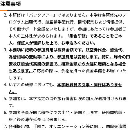
注意事項
本研修は「パックツアー」ではありません。本学は各研修先のプ
ログラム出願代行、航空券手配代行、情報収集および情報提供、
その他サポート全般をいたしますが、参加にあたっては参加者ご
本人の主体性が求められます。
「集合研修」であることをご本
人、保証人が理解した上で、お申込みください。
本要項に記載の参加費用は概算金額です。航空券代金、燃油代、
為替相場の変動等により、参加費用は変動します。特に、昨今の円
安及び燃油代高騰の影響で、概算金額から大幅に増額となる場合
もあります。
ご応募の際は、余裕を持った資金準備をお願いいた
します。
いずれの研修においても、
本学教職員の引率・同行はありませ
ん。
参加者は、本学指定の海外旅行傷害保険の加入が義務付けられま
す。
参加者全員が同じ航空便での出発・帰国とします。研修開始前・
終了後の滞在延長は出来ません。
各種提出物、手続き、オリエンテーション等に関し、国際交流課