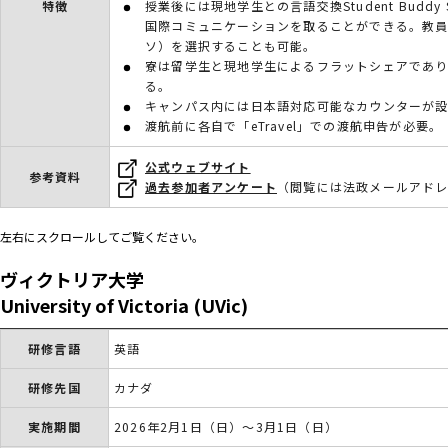
特徴
授業後には現地学生との言語交換Student Budd
国際コミュニケーションを取ることができる。教員によ
ソ）を選択することも可能。
寮は留学生と現地学生によるフラットシェアであ
る。
キャンパス内には日本語対応可能なカウンターが
渡航前に各自で「eTravel」での渡航申告が必要。
公式ウェブサイト
参考資料
過去参加者アンケート
（閲覧には法政メールアド
左右にスクロールしてご覧ください。
ヴィクトリア大学
University of Victoria (UVic)
研修言語
英語
研修先国
カナダ
実施期間
2026年2月1日（日）～3月1日（日）