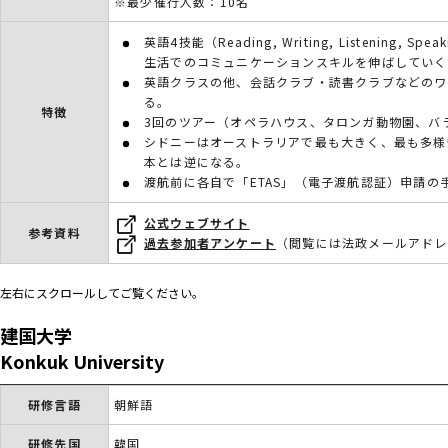
※最少催行人数：10名
英語4技能（Reading, Writing, Listenin
生活でのコミュニケーションスキルを伸ばしていく
英語クラスの他、会話クラブ・読書クラブなどのワ
る。
特徴
3回のツアー（オペラハウス、タロンガ動物園、バ
シドニーはオーストラリアで最も大きく、最も多様
本とは逆になる。
渡航前に各自で「ETAS」（電子渡航認証）申請の
公式ウェブサイト
参考資料
過去参加者アンケート
（閲覧には法政メールアドレ
左右にスクロールしてご覧ください。
建国大学
Konkuk University
研修言語
朝鮮語
研修先国
韓国