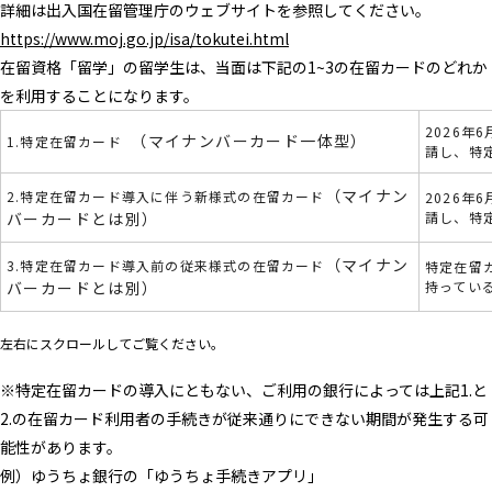
詳細は出入国在留管理庁のウェブサイトを参照してください。
https://www.moj.go.jp/isa/tokutei.html
在留資格「留学」の留学生は、当面は下記の1~3の在留カードのどれか
を利用することになります。
2026年
（マイナンバーカード一体型）
1.特定在留カード
請し、特
（マイナン
2.特定在留カード導入に伴う新様式の在留カード
2026年
バーカードとは別）
請し、特
（マイナン
3.特定在留カード導入前の従来様式の在留カード
特定在留
バーカードとは別）
持ってい
左右にスクロールしてご覧ください。
※特定在留カードの導入にともない、ご利用の銀行によっては上記1.と
2.の在留カード利用者の手続きが従来通りにできない期間が発生する可
能性があります。
例）ゆうちょ銀行の「ゆうちょ手続きアプリ」