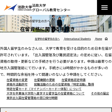
法政大学
グローバル教育センター
在学中の留学生の方へ
在留資格に関する手続き
在学中の留学生の方へ
International Students
Home
外国人留学生のみなさんは、大学で教育を受ける目的のため日本在留が
許可されています。「出入国管理及び難民認定法」の定めに従い、在留
資格の取得・更新などの手続きを行う必要があります。申請は最寄りの
地方入国管理局にて行います。手続きには時間がかかるものが多いの
で、時間的な余裕を持って間違いのないよう申請をしてください。
在留資格の変更
在留期間の更新
在留資格認定申請
資格外活動許可
就職活動のための在留資格「特定活動」取得
特定在留カード（マイナンバーカード一体型）について
大学を卒業後大学院へ進学する留学生の在留資格について
その他の届出
東京出入国在留管理局の窓口受付時間