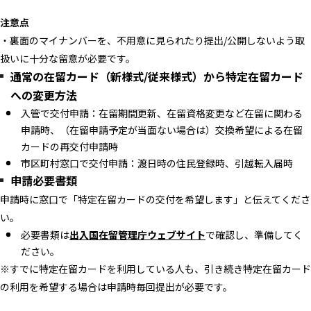
注意点
・裏面のマイナンバーを、不用意に見られたり提出/公開しないよう取
扱いに十分な留意が必要です。
通常の在留カード（新様式/従来様式）から特定在留カード
への変更方法
入管で交付申請：在留期間更新、在留資格変更など在留に関わる
申請時、（在留申請予定が当面ない場合は）交換希望による在留
カードの再交付申請時
市区町村窓口で交付申請：渡日時の住民登録時、引越転入届時
申請必要書類
申請時に窓口で「特定在留カードの交付を希望します」と伝えてくださ
い。
必要書類は
出入国在留管理庁ウェブサイト
で確認し、準備してく
ださい。
※すでに特定在留カードを利用している人も、引き続き特定在留カード
の利用を希望する場合は申請時毎回提出が必要です。