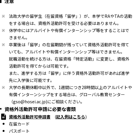
注意
法政大学の留学生（在留資格「留学」）が、本学でRAやTAの活動
をする場合は、資格外活動許可を受ける必要はありません。
休学中にはアルバイトや有償インターンシップ等をすることはで
きません。
卒業後は「留学」の在留期間が残っていて資格外活動許可を得て
いても、アルバイトや有償インターンシップ等はできません。
就職活動を続ける方は、在留資格「特定活動」に変更し、資格外
活動許可を得てからは可能です。
また、進学する方は「留学」に伴う資格外活動許可があれば進学
先に入学後に可能です。
大学の長期休暇中以外で、1週間につき28時間以上のアルバイトや
有償インターンシップをする場合は、グローバル教育センター
（gso@hosei.ac.jp)にご相談ください。
資格外活動許可申請に必要な書類
資格外活動許可申請書
(
記入例はこちら
)
在留カード
パスポート