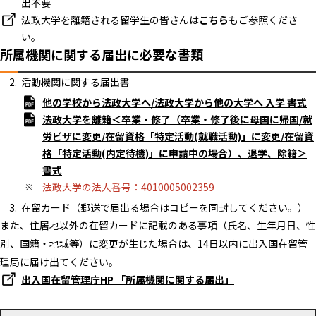
出不要
法政大学を離籍される留学生の皆さんは
こちら
もご参照くださ
い。
所属機関に関する届出に必要な書類
活動機関に関する届出書
他の学校から法政大学へ/法政大学から他の大学へ 入学 書式
法政大学を離籍＜卒業・修了（卒業・修了後に母国に帰国/就
労ビザに変更/在留資格「特定活動(就職活動)」に変更/在留資
格「特定活動(内定待機)」に申請中の場合）、退学、除籍＞
書式
法政大学の法人番号：4010005002359
在留カード（郵送で届出る場合はコピーを同封してください。）
また、住居地以外の在留カードに記載のある事項（氏名、生年月日、性
別、国籍・地域等）に変更が生じた場合は、14日以内に出入国在留管
理局に届け出てください。
出入国在留管理庁HP 「所属機関に関する届出」