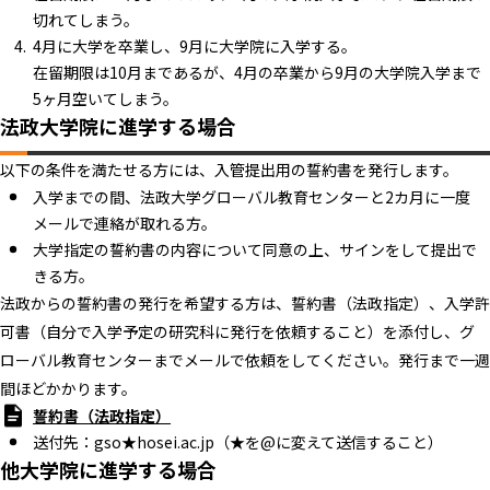
切れてしまう。
4月に大学を卒業し、9月に大学院に入学する。
在留期限は10月まであるが、4月の卒業から9月の大学院入学まで
5ヶ月空いてしまう。
法政大学院に進学する場合
以下の条件を満たせる方には、入管提出用の誓約書を発行します。
入学までの間、法政大学グローバル教育センターと2カ月に一度
メールで連絡が取れる方。
大学指定の誓約書の内容について同意の上、サインをして提出で
きる方。
法政からの誓約書の発行を希望する方は、誓約書（法政指定）、入学許
可書（自分で入学予定の研究科に発行を依頼すること）を添付し、グ
ローバル教育センターまでメールで依頼をしてください。発行まで一週
間ほどかかります。
誓約書（法政指定）
送付先：gso★hosei.ac.jp（★を@に変えて送信すること）
他大学院に進学する場合