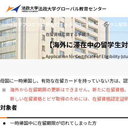
法政大学
グローバル教育センター
Home
留学プログラム
学内でできるグローバルプログラム
留学
在留資格に関する手続き
【海外に滞在中の留学生対
Application for Certificate of Eligibility (
母国に一時帰国し、有効な在留カードを持っていない方は、認
海外から在留期限の更新はできません。新たに在留資格
新しい在留資格とビザ取得のためには、在留資格認定証
対象者
一時帰国中に在留期限が切れてしまった方