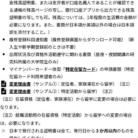
金残高証明書、または支弁者が口座名義人であることが確認でき
る通帳の残高ページの写し、銀行口座アプリから出力できる残高
証明書の写しでも可。残高については、1年程度の生活費の金額が
必要になります。また、書類が日本語か英語以外の場合は日本語
訳を添付すること。）
履修登録科目通知書（履修登録画面からダウンロード可能）（新
入生や新学期登録前のときは不要）
出席状況及び資格外活動遵守に関わる書類（昼夜・夜間開講の研
究科所属の大学院生のみ）
マイナンバーカード一体型「
特定在留カード
」の申請書類（特定
在留カード利用希望者のみ）
変更理由書
（サンプル①：定住者、家族滞在から留学）（注1）
変更理由書
（サンプル②：特定活動から留学）（注2）
（注1）在留資格（定住者、家族滞在）から留学に変更の場合は必要に
なります。
（注2）就職活動用の在留資格（特定活動）から留学への変更の場合
は、必要になります。
日本で発行される証明書は全て、発行日から
３か月以内
のものを