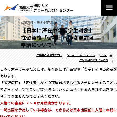
法政大学
グローバル教育センター
在留資格に関する手続き
【日本に滞在中の留学生対象】
在留資格「留学」への変更許可
申請について
在学中の留学生の方へ
International Students
Home
在留資格に関する手続き
日本の大学で学ぶためには、基本的には在留資格「留学」を得る必要が
あります。
「家族滞在」「定住者」などの在留資格でも法政大学に入学することは
できますが、奨学金や授業料減免といった留学生対象の各種補助制度は
利用できませんのでご了承ください。
入管での審査に２～４か月程度かかります。
一時出国を予定している場合は、できるだけ日本出国前に入管に申請に
行ってください。