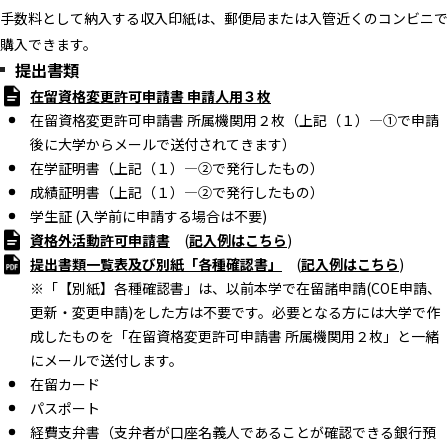
手数料として納入する収入印紙は、郵便局または入管近くのコンビニで
購入できます。
提出書類
在留資格変更許可申請書 申請人用３枚
在留資格変更許可申請書 所属機関用２枚（上記（１）―①で申請
後に大学からメールで送付されてきます）
在学証明書（上記（１）―②で発行したもの）
成績証明書（上記（１）―②で発行したもの）
学生証 (入学前に申請する場合は不要)
資格外活動許可申請書
(
記入例はこちら
)
提出書類一覧表及び別紙「各種確認書」
(
記入例はこちら
)
※「【別紙】各種確認書」は、以前本学で在留諸申請(COE申請、
更新・変更申請)をした方は不要です。必要となる方には大学で作
成したものを「在留資格変更許可申請書 所属機関用２枚」と一緒
にメールで送付します。
在留カード
パスポート
経費支弁書（支弁者が口座名義人であることが確認できる銀行預