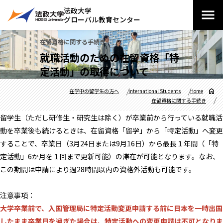
法政大学
グローバル教育センター
在留資格に関する手続き
就職活動のための在留資格「特
定活動」の取得について
在学中の留学生の方へ
International Students
Home
在留資格に関する手続き
留学生（ただし研修生・研究生は除く）が卒業前から行っている就職活
動を卒業後も続けるときは、在留資格「留学」から「特定活動」へ変更
することで、卒業日（3月24日または9月16日）から最長１年間（「特
定活動」6か月を１回まで更新可能）の滞在が可能となります。なお、
この期間は申請により週28時間以内の資格外活動も可能です。
注意事項：
大学卒業前で、入国管理局に特定活動変更申請する前に日本を一時出国
したまま卒業日を過ぎた場合は、特定活動への変更申請は不可となりま