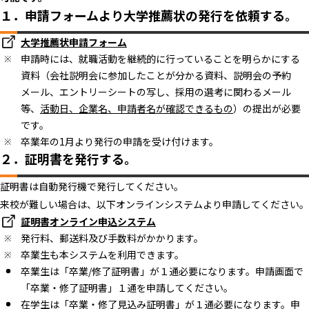
１．申請フォームより大学推薦状の発行を依頼する。
大学推薦状申請フォーム
申請時には、就職活動を継続的に行っていることを明らかにする
資料（会社説明会に参加したことが分かる資料、説明会の予約
メール、エントリーシートの写し、採用の選考に関わるメール
等、
活動日、企業名、申請者名が確認できるもの
）の提出が必要
です。
卒業年の1月より発行の申請を受け付けます。
２．証明書を発行する。
証明書は自動発行機で発行してください。
来校が難しい場合は、以下オンラインシステムより申請してください。
証明書オンライン申込システム
発行料、郵送料及び手数料がかかります。
卒業生も本システムを利用できます。
卒業生は「卒業/修了証明書」が１通必要になります。申請画面で
「卒業・修了証明書」１通を申請してください。
在学生は「卒業・修了見込み証明書」が１通必要になります。申