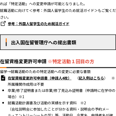
れば「特定活動」への変更申請が可能となりました。
就職活動に向けて＜参考：外国人留学生のため就活ガイド＞もご覧くだ
さい。
参考：外国人留学生のため就活ガイド
出入国在留管理庁への提出書類
在留資格変更許可申請
※特定活動１回目の方
留学→就職活動のための特定活動への変更に必要な書類
在留資格変更許可申請書（申請人4枚）
（
記入例はこちら
） ※
所属機関作成用は不要
卒業/修了証明書または卒業/修了見込み証明書（申請時に在学中の
場合）※1
就職活動計画書及び活動の実績を示す資料 ※2
（会社説明会に参加したことが分かる資料・説明会の予約メー
ル・エントリーシートの写し等。
活動日、企業名、申請者名が確