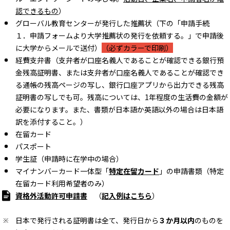
認できるもの
）
グローバル教育センターが発行した推薦状（下の「申請手続
１．申請フォームより大学推薦状の発行を依頼する。」で申請後
に大学からメールで送付）
（必ずカラーで印刷）
経費支弁書（支弁者が口座名義人であることが確認できる銀行預
金残高証明書、または支弁者が口座名義人であることが確認でき
る通帳の残高ページの写し、銀行口座アプリから出力できる残高
証明書の写しでも可。残高については、1年程度の生活費の金額が
必要になります。また、書類が日本語か英語以外の場合は日本語
訳を添付すること。）
在留カード
パスポート
学生証（申請時に在学中の場合）
マイナンバーカード一体型「
特定在留カード
」の申請書類（特定
在留カード利用希望者のみ）
資格外活動許可申請書
（
記入例はこちら
）
日本で発行される証明書は全て、発行日から
３か月以内
のものを