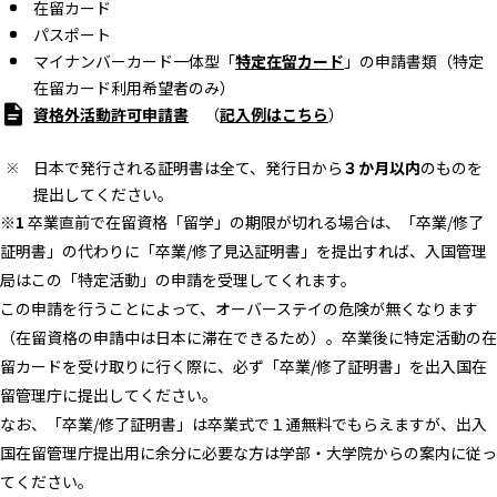
在留カード
パスポート
マイナンバーカード一体型「
特定在留カード
」の申請書類（特定
在留カード利用希望者のみ）
資格外活動許可申請書
（
記入例はこちら
）
日本で発行される証明書は全て、発行日から
３か月以内
のものを
提出してください。
※1
卒業直前で在留資格「留学」の期限が切れる場合は、「卒業/修了
証明書」の代わりに「卒業/修了見込証明書」を提出すれば、入国管理
局はこの「特定活動」の申請を受理してくれます。
この申請を行うことによって、オーバーステイの危険が無くなります
（在留資格の申請中は日本に滞在できるため）。卒業後に特定活動の在
留カードを受け取りに行く際に、必ず「卒業/修了証明書」を出入国在
留管理庁に提出してください。
なお、「卒業/修了証明書」は卒業式で１通無料でもらえますが、出入
国在留管理庁提出用に余分に必要な方は学部・大学院からの案内に従っ
てください。