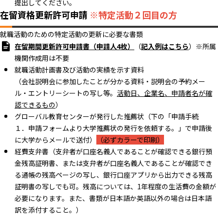
提出してください。
在留資格更新許可申請
※特定活動２回目の方
就職活動のための特定活動の更新に必要な書類
在留期間更新許可申請書（申請人4枚）
（
記入例はこちら
）※所属
機関作成用は不要
就職活動計画書及び活動の実績を示す資料
（会社説明会に参加したことが分かる資料・説明会の予約メー
ル・エントリーシートの写し等。
活動日、企業名、申請者名が確
認できるもの
）
グローバル教育センターが発行した推薦状（下の「申請手続
１．申請フォームより大学推薦状の発行を依頼する。」で申請後
に大学からメールで送付）
（必ずカラーで印刷）
経費支弁書（支弁者が口座名義人であることが確認できる銀行預
金残高証明書、または支弁者が口座名義人であることが確認でき
る通帳の残高ページの写し、銀行口座アプリから出力できる残高
証明書の写しでも可。残高については、1年程度の生活費の金額が
必要になります。また、書類が日本語か英語以外の場合は日本語
訳を添付すること。）