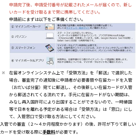
申請完了後、申請受付番号が記載されたメールが届くので、新し
いカードを受け取るまで常に携帯してください。
申請前にまずは以下をご準備ください。
在留オンラインシステム上で「受領方法」を「郵送」で選択した
場合、審査完了の通知後に申請者が必要書類や在留カードを入管
（おだいば分室）宛てに郵送し、その後新しい在留カードが入管
から郵送されてくる流れです。手元に在留カードがない期間は、
みなし再入国許可により出国することができないので、一時帰国
等で日本を離れる予定がある場合は「受領方法」は「窓口」にし
て、入管窓口で受け取る方法にしてください。
入管での審査（２～４か月程度かかります）の後、許可が下りて新しい
カードを受け取る際に
手数料
が必要です。