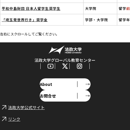
平和中島財団 日本人留学生奨学生
大学院
留学
「埼玉発世界行き」奨学金
学部・大学院
留学年
左右にスクロールしてご覧ください。
法政大学グローバル教育センター
About
お問合せ
法政大学公式サイト
リンク