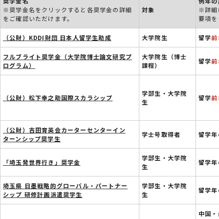
奨学金名
例年
※奨学金名をクリックすると各奨学金の詳細
対象
※詳細
をご確認いただけます。
要項を
（公財）KDDI財団 日本人留学生助成
大学院生
留学
前
フルブライト奨学金（大学院博士論文研究プ
大学院生（博士
留学
前
ログラム）
課程）
学部生・大学院
（公財）松下幸之助国際スカラシップ
留学
前
生
（公財）吉田育英会カーターセンターイン
学士号取得者
留学年
ターンシップ奨学生
学部生・大学院
「埼玉発世界行き」奨学金
留学年
生
埼玉県 日墨戦略的グローバル・パートナー
学部生・大学院
留学年
シップ 研修計画派遣奨学生
生
中国・