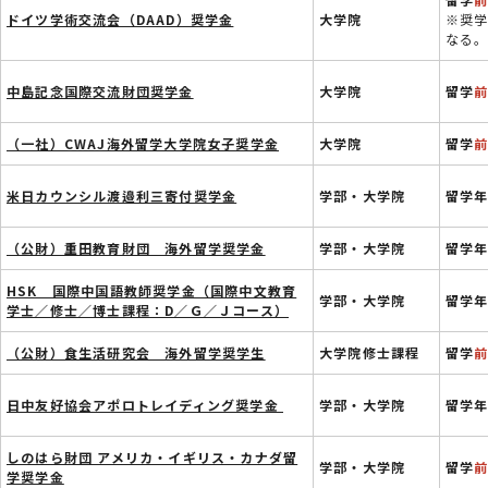
ドイツ学術交流会（DAAD）奨学金
大学院
※奨
なる
中島記念国際交流財団奨学金
大学院
留学
（一社）CWAJ海外留学大学院女子奨学金
大学院
留学
米日カウンシル渡邉利三寄付奨学金
学部・大学院
留学年
（公財）重田教育財団 海外留学奨学金
学部・大学院
留学年
HSK 国際中国語教師奨学金（国際中文教育
学部・大学院
留学年
学士／修士／博士課程：D／Ｇ／Ｊコース）
（公財）食生活研究会 海外留学奨学生
大学院修士課程
留学
日中友好協会アポロトレイディング奨学金
学部・大学院
留学年
しのはら財団 アメリカ・イギリス・カナダ留
学部・大学院
留学
学奨学金