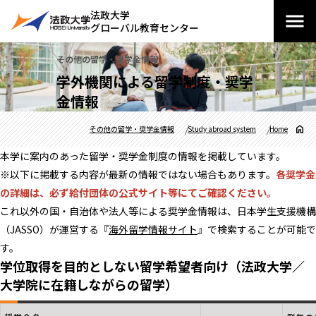
法政大学
グローバル教育センター
その他の留学・奨学金情報
学外機関による留学制度・奨学
金情報
その他の留学・奨学金情報
Study abroad system
Home
本学に案内のあった留学・奨学金制度の情報を掲載しています。
※以下に掲載する内容が最新の情報ではない場合もあります。
各奨学金
の詳細は、必ず給付団体の公式サイト等にてご確認ください。
これ以外の国・自治体や法人等による奨学金情報は、日本学生支援機構
（JASSO）が運営する『
海外留学情報サイト
』で検索することが可能で
す。
学位取得を目的としない留学希望者向け（法政大学／
大学院に在籍しながらの留学）