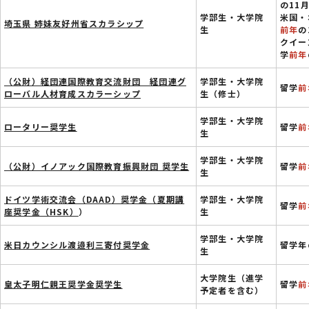
の11
学部生・大学院
米国・
埼玉県 姉妹友好州省スカラシップ
生
前年
の
クイー
学
前年
（公財）経団連国際教育交流財団 経団連グ
学部生・大学院
留学
前
ローバル人材育成スカラーシップ
生（修士）
学部生・大学院
ロータリー奨学生
留学
前
生
学部生・大学院
（公財）イノアック国際教育振興財団 奨学生
留学
前
生
ドイツ学術交流会（DAAD）奨学金（夏期講
学部生・大学院
留学
前
座奨学金（HSK）
）
生
学部生・大学院
米日カウンシル渡邉利三寄付奨学金
留学年
生
大学院生（進学
皇太子明仁親王奨学金奨学生
留学
前
予定者を含む）