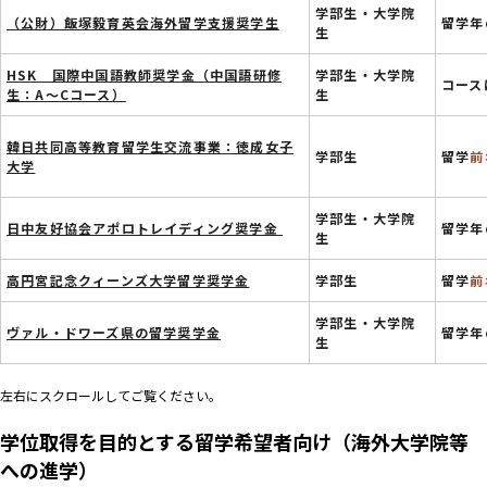
学部生・大学院
（公財）飯塚毅育英会海外留学支援奨学生
留学年
生
HSK 国際中国語教師奨学金（中国語研修
学部生・大学院
コース
生：A～Cコース）
生
韓日共同高等教育留学生交流事業：徳成女子
学部生
留学
前
大学
学部生・大学院
日中友好協会アポロトレイディング奨学金
留学年
生
高円宮記念クィーンズ大学留学奨学金
学部生
留学
前
学部生・大学院
ヴァル・ドワーズ県の留学奨学金
留学年
生
左右にスクロールしてご覧ください。
学位取得を目的とする留学希望者向け（海外大学院等
への進学）