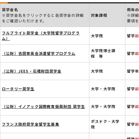
奨学金名
例年
※奨学金名をクリックすると各奨学金の詳細
対象課程
※詳
をご確認いただけます。
要項
フルブライト奨学金（大学院留学プログラ
大学院
留学
ム）
大学院博士課
（公財）吉田育英会派遣留学プログラム
留学
程 等
（公財）JEES・石橋財団奨学金
大学院
留学年
ロータリー奨学生
大学・大学院
留学
（公財）イノアック国際教育振興財団 奨学生
大学・大学院
留学
ポスドク・大学
フランス政府奨学金留学生募集
留学
院
留学