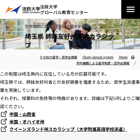
法政大学
グローバル教育センター
学外機関による留学制度・奨学金情報
埼玉県 姉妹友好州省スカラシッ
プ
その他の留学・奨学金情報
Study abroad system
Home
学外機関による留学制度・奨学金情報
この制度は埼玉県内に在住している方が応募可能です。
埼玉県では、姉妹友好州省との友好親善を推進するため、奨学生派遣事
業を実施しています。
それぞれ、授業料の免除等の特典があります。詳細は下記URLよりご確
認ください。
中国・山西省
米国・オハイオ州
クイーンズランド州スカラシップ〈大学附属英語学校派遣〉