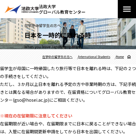
法政大学
グローバル教育センター
在学中の留学生の方へ
日本を一時的に離れる時
When you leave Japan temporarily
在学中の留学生の方へ
International Students
Home
留学生が母国に一時帰国したり旅行等で日本を離れる時は、下記の２つ
の手続きをしてください。
ただし、３か月以上日本を離れる予定の方や卒業時期の方は、下記手続
きとは異なる場合がありますので、在留資格についてグローバル教育セ
ンター(gso@hosei.ac.jp)にご相談ください。
※現在の在留期限に注意してください
在留期限が近い場合や、在留期限までに日本に戻ることができない場合
は、入管に在留期間更新申請をしてから日本を出国してください。