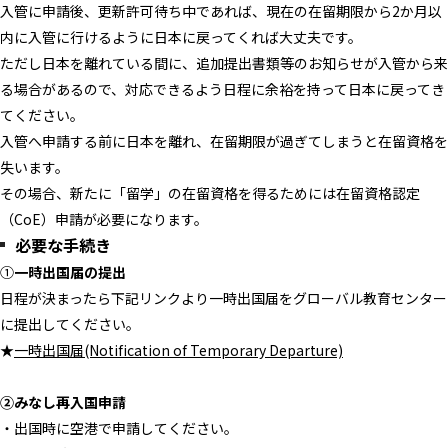
入管に申請後、更新許可待ち中であれば、現在の在留期限から2か月以
内に入管に行けるように日本に戻ってくれば大丈夫です。
ただし日本を離れている間に、追加提出書類等のお知らせが入管から来
る場合があるので、対応できるよう日程に余裕を持って日本に戻ってき
てください。
入管へ申請する前に日本を離れ、在留期限が過ぎてしまうと在留資格を
失います。
その場合、新たに「留学」の在留資格を得るためには在留資格認定
（CoE）申請が必要になります。
必要な手続き
①
一時出国届の提出
日程が決まったら下記リンクより一時出国届をグローバル教育センター
に提出してください。
★
一時出国届(Notification of Temporary Departure)
​​②みなし再入国申請
・出国時に空港で申請してください。