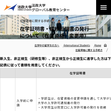
法政大学
グローバル教育センター
在留資格に関する手続き
在学証明書・成績証明書の発行
について（在留資格 変更用）
在学中の留学生の方へ
International Students
Home
在留資格に関する手続き
新入生、非正規生（研修生等）、非正規生から正規生に進学した方は下
記表に従って書類を用意してください。
在学証明書
・学部生は、在留資格の変更申請を通して大学が
入学前に申
大学の入学許可通知書の発行
請
・大学院生は院窓口に入学許可書の発行を依頼