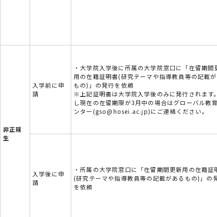
・大学院入学後に所属の大学院窓口に「在留期間
用の在籍証明書(研究テーマや指導教員等の記載
入学前に申
もの)」の発行を依頼
請
※上記証明書は大学院入学後のみに発行されます
し現在の在留期限が3月中の場合はグローバル教
ンター(gso@hosei.ac.jp)にご連絡ください。
非正規
生
・所属の大学院窓口に「在留期間更新用の在籍証
入学後に申
(研究テーマや指導教員等の記載があるもの)」の
請
を依頼