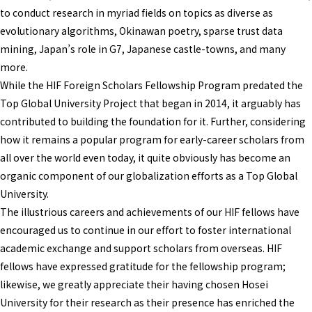
to conduct research in myriad fields on topics as diverse as
evolutionary algorithms, Okinawan poetry, sparse trust data
mining, Japan’s role in G7, Japanese castle-towns, and many
more.
While the HIF Foreign Scholars Fellowship Program predated the
Top Global University Project that began in 2014, it arguably has
contributed to building the foundation for it. Further, considering
how it remains a popular program for early-career scholars from
all over the world even today, it quite obviously has become an
organic component of our globalization efforts as a Top Global
University.
The illustrious careers and achievements of our HIF fellows have
encouraged us to continue in our effort to foster international
academic exchange and support scholars from overseas. HIF
fellows have expressed gratitude for the fellowship program;
likewise, we greatly appreciate their having chosen Hosei
University for their research as their presence has enriched the