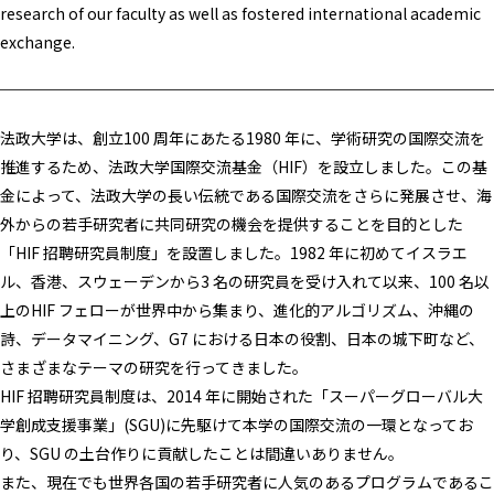
research of our faculty as well as fostered international academic
exchange.
法政大学は、創立100 周年にあたる1980 年に、学術研究の国際交流を
推進するため、法政大学国際交流基金（HIF）を設立しました。この基
金によって、法政大学の長い伝統である国際交流をさらに発展させ、海
外からの若手研究者に共同研究の機会を提供することを目的とした
「HIF 招聘研究員制度」を設置しました。1982 年に初めてイスラエ
ル、香港、スウェーデンから3 名の研究員を受け入れて以来、100 名以
上のHIF フェローが世界中から集まり、進化的アルゴリズム、沖縄の
詩、データマイニング、G7 における日本の役割、日本の城下町など、
さまざまなテーマの研究を行ってきました。
HIF 招聘研究員制度は、2014 年に開始された「スーパーグローバル大
学創成支援事業」(SGU)に先駆けて本学の国際交流の一環となってお
り、SGU の土台作りに貢献したことは間違いありません。
また、現在でも世界各国の若手研究者に人気のあるプログラムであるこ