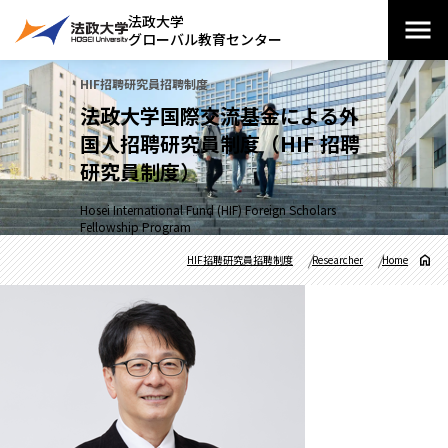
法政大学
グローバル教育センター
HIF招聘研究員招聘制度
法政大学国際交流基金による外
国人招聘研究員制度（HIF 招聘
研究員制度）
Hosei International Fund (HIF) Foreign Scholars
Fellowship Program
HIF招聘研究員招聘制度
Researcher
Home