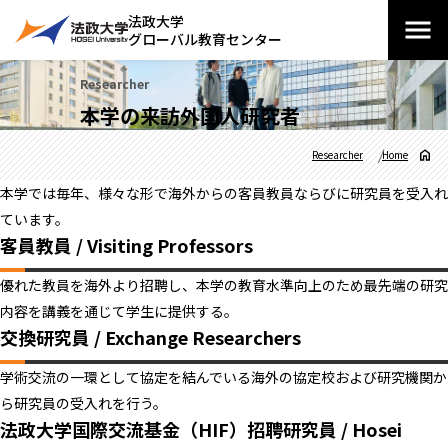
法政大学
グローバル教育センター
Researcher
本学の来訪外国人研究者
Researcher
Home
本学では毎年、様々な形で海外からの客員教員ならびに研究員を受入れ
ています。
客員教員 / Visiting Professors
優れた教員を海外より招聘し、本学の教育水準向上のため最先端の研究
内容を講義を通じて学生に提供する。
交換研究員 / Exchange Researchers
学術交流の一環として協定を結んでいる海外の協定校および研究機関か
ら研究員の受入れを行う。
法政大学国際交流基金（HIF）招聘研究員 / Hosei