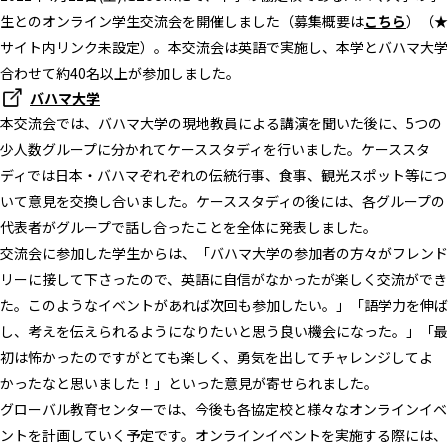
生とのオンライン学生交流会を開催しました（募集概要は
こちら
）（★
サイト内リンク未設定）。本交流会は英語で実施し、本学とバハマ大学
合わせて約40名以上が参加しました。
バハマ大学
本交流会では、バハマ大学の現地教員による講演を聞いた後に、5つの
少人数グループに分かれてケーススタディを行いました。ケーススタ
ディでは日本・バハマぞれぞれの伝統行事、食事、観光スポット等につ
いて意見を交換し合いました。ケーススタディの後には、各グループの
代表者がグループで話し合ったことを全体に発表しました。
交流会に参加した学生からは、「バハマ大学の参加者の方々がフレンド
リーに接して下さったので、英語に自信がなかったが楽しく交流ができ
た。このようなイベントがあれば次回も参加したい。」「語学力を伸ば
し、考えを伝えられるようになりたいと思う良い機会になった。」「最
初は怖かったのですがとても楽しく、勇気を出してチャレンジしてよ
かったなと思いました！」といった意見が寄せられました。
グローバル教育センターでは、今後も各協定校と様々なオンラインイベ
ントを計画していく予定です。オンラインイベントを実施する際には、