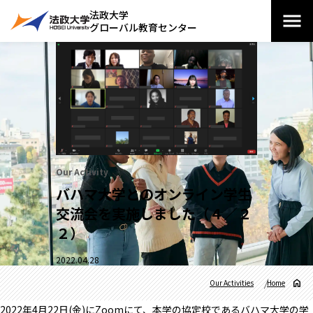
法政大学
グローバル教育センター
Our Activity
バハマ大学とのオンライン学生
交流会を実施しました（４／２
２）
2022.04.28
Our Activities
Home
2022年4月22日(金)にZoomにて、本学の協定校であるバハマ大学の学