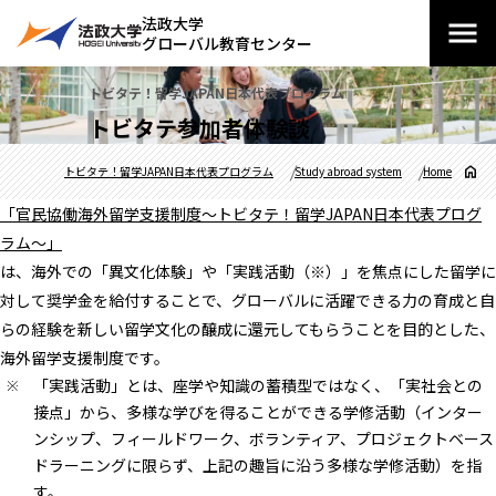
法政大学
グローバル教育センター
トビタテ！留学JAPAN日本代表プログラム
トビタテ参加者体験談
トビタテ！留学JAPAN日本代表プログラム
Study abroad system
Home
「官民協働海外留学支援制度～トビタテ！留学JAPAN日本代表プログ
ラム～」
は、海外での「異文化体験」や「実践活動（※）」を焦点にした留学に
対して奨学金を給付することで、グローバルに活躍できる力の育成と自
らの経験を新しい留学文化の醸成に還元してもらうことを目的とした、
海外留学支援制度です。
「実践活動」とは、座学や知識の蓄積型ではなく、「実社会との
接点」から、多様な学びを得ることができる学修活動（インター
ンシップ、フィールドワーク、ボランティア、プロジェクトベース
ドラーニングに限らず、上記の趣旨に沿う多様な学修活動）を指
す。