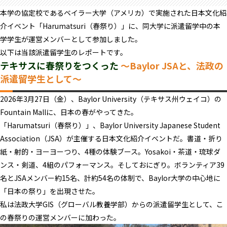
本学の協定校であるベイラー大学（アメリカ）で実施された日本文化紹
介イベント「Harumatsuri（春祭り）」に、同大学に派遣留学中の本
学学生が運営メンバーとして参加しました。
以下は当該派遣留学生のレポートです。
テキサスに春祭りをつくった
～Baylor JSAと、法政の
派遣留学生として～
2026年3月27日（金）、Baylor University（テキサス州ウェイコ）の
Fountain Mallに、日本の春がやってきた。
「Harumatsuri（春祭り）」、Baylor University Japanese Student
Association（JSA）が主催する日本文化紹介イベントだ。書道・折り
紙・射的・ヨーヨーつり、4種の体験ブース。Yosakoi・茶道・琉球ダ
ンス・剣道、4組のパフォーマンス。そしておにぎり。ボランティア39
名とJSAメンバー約15名、計約54名の体制で、Baylor大学の中心地に
「日本の祭り」を出現させた。
私は法政大学GIS（グローバル教養学部）からの派遣留学生として、こ
の春祭りの運営メンバーに加わった。