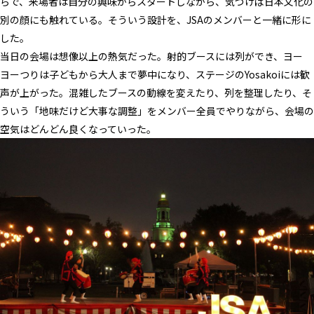
らで、来場者は自分の興味からスタートしながら、気づけば日本文化の
別の顔にも触れている。そういう設計を、JSAのメンバーと一緒に形に
した。
当日の会場は想像以上の熱気だった。射的ブースには列ができ、ヨー
ヨーつりは子どもから大人まで夢中になり、ステージのYosakoiには歓
声が上がった。混雑したブースの動線を変えたり、列を整理したり、そ
ういう「地味だけど大事な調整」をメンバー全員でやりながら、会場の
空気はどんどん良くなっていった。