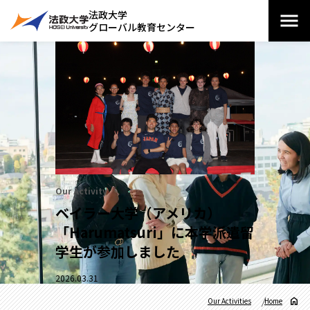
法政大学
グローバル教育センター
Our Activity
ベイラー大学（アメリカ）
「Harumatsuri」に本学派遣留
学生が参加しました
2026.03.31
Our Activities
Home