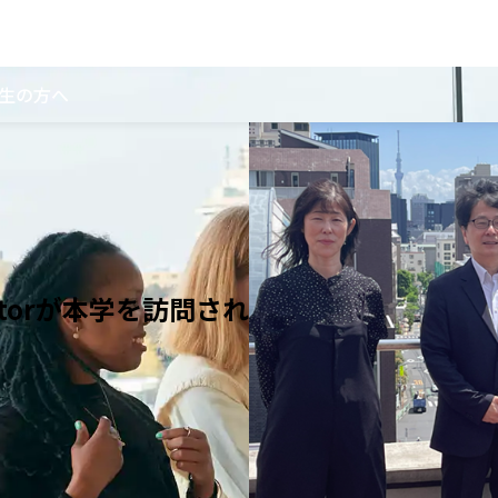
生の方へ
torが本学を訪問され