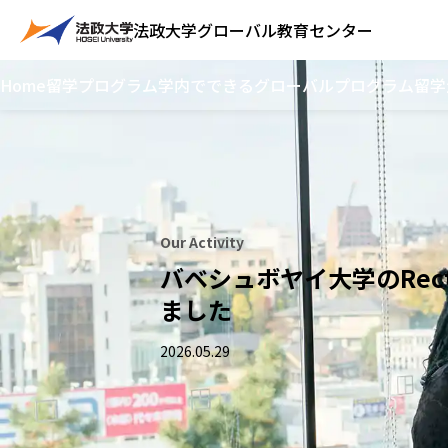
法政大学
グローバル教育センター
Home
留学プログラム
学内でできるグローバルプログラム
留学
Our Activity
バベシュボヤイ大学のRec
ました
2026.05.29