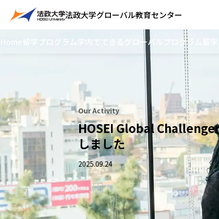
法政大学
グローバル教育センター
Home
留学プログラム
学内でできるグローバルプログラム
留学
Our Activity
HOSEI Global Challen
しました
2025.09.24