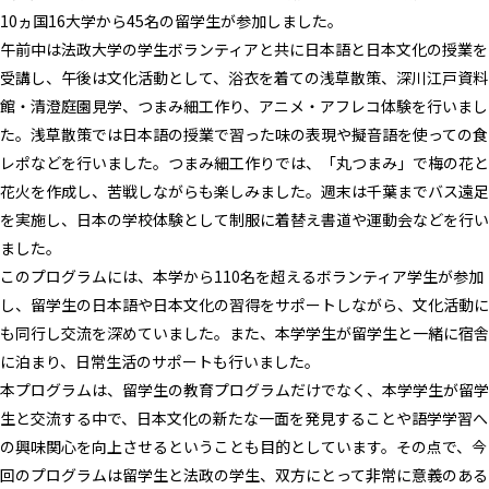
10ヵ国16大学から45名の留学生が参加しました。
午前中は法政大学の学生ボランティアと共に日本語と日本文化の授業を
受講し、午後は文化活動として、浴衣を着ての浅草散策、深川江戸資料
館・清澄庭園見学、つまみ細工作り、アニメ・アフレコ体験を行いまし
た。浅草散策では日本語の授業で習った味の表現や擬音語を使っての食
レポなどを行いました。つまみ細工作りでは、「丸つまみ」で梅の花と
花火を作成し、苦戦しながらも楽しみました。週末は千葉までバス遠足
を実施し、日本の学校体験として制服に着替え書道や運動会などを行い
ました。
このプログラムには、本学から110名を超えるボランティア学生が参加
し、留学生の日本語や日本文化の習得をサポートしながら、文化活動に
も同行し交流を深めていました。また、本学学生が留学生と一緒に宿舎
に泊まり、日常生活のサポートも行いました。
本プログラムは、留学生の教育プログラムだけでなく、本学学生が留学
生と交流する中で、日本文化の新たな一面を発見することや語学学習へ
の興味関心を向上させるということも目的としています。その点で、今
回のプログラムは留学生と法政の学生、双方にとって非常に意義のある