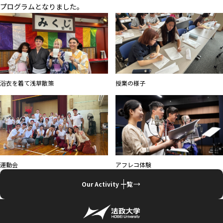
プログラムとなりました。
浴衣を着て浅草散策
授業の様子
アフレコ体験
運動会
Our Activity 一覧