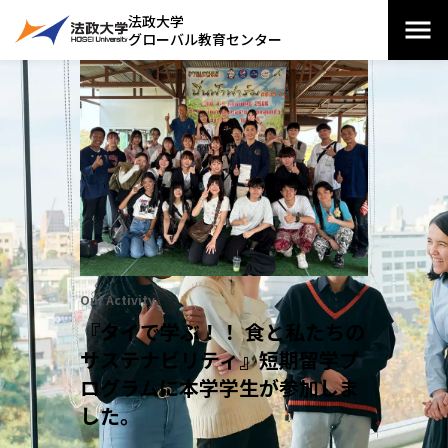
法政大学
グローバル教育センター
Our Activity
『タイで学ぶ！！ 食と私たちの
サステナビリティ』短期留学プ
ログラムに本学学生が参加しま
した。