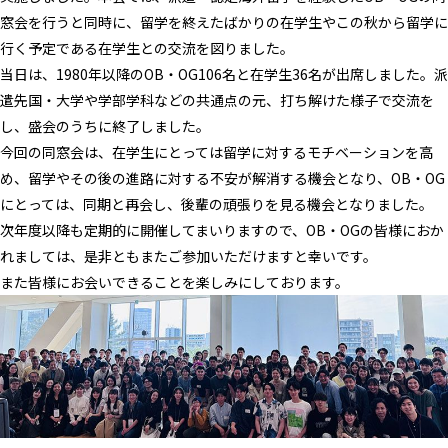
窓会を行うと同時に、留学を終えたばかりの在学生やこの秋から留学に
行く予定である在学生との交流を図りました。
当日は、1980年以降のOB・OG106名と在学生36名が出席しました。派
遣先国・大学や学部学科などの共通点の元、打ち解けた様子で交流を
し、盛会のうちに終了しました。
今回の同窓会は、在学生にとっては留学に対するモチベーションを高
め、留学やその後の進路に対する不安が解消する機会となり、OB・OG
にとっては、同期と再会し、後輩の頑張りを見る機会となりました。
次年度以降も定期的に開催してまいりますので、OB・OGの皆様におか
れましては、是非ともまたご参加いただけますと幸いです。
また皆様にお会いできることを楽しみにしております。