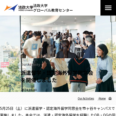
法政大学
グローバル教育センター
Our Activity
派遣留学・認定海外留学同窓会
を開催しました
2024.05.30
Our Activities
Home
5月25日（土）に派遣留学・認定海外留学同窓会を市ヶ谷キャンパスで
実施しました。本会では、派遣・認定海外留学を経験したOB・OGの同