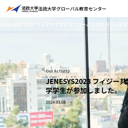
法政大学
グローバル教育センター
Home
留学プログラム
学内でできるグローバルプログラム
留学
Our Activity
JENESYS2023 フィジ
学学生が参加しました。
2024.03.08