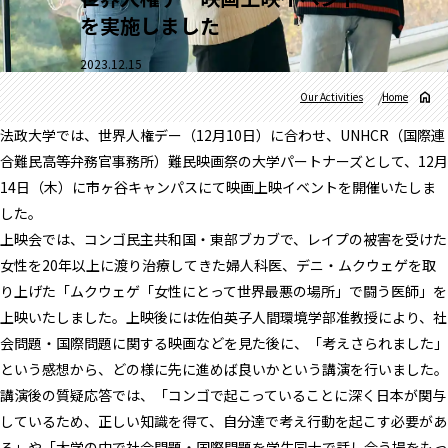
を実施しました
2023.12.15
Our Activities
Home
法政大学では、世界人権デー（12月10日）に合わせ、UNHCR（国際連
合難民高等弁務官事務所）難民映画祭の大学パートナーズとして、12月
14日（木）に市ヶ谷キャンパスにて映画上映イベントを開催いたしま
した。
上映会では、コンゴ民主共和国・東部ブカブで、レイプの被害を受けた
女性を20年以上に渡り治療してきた婦人科医、デニ・ムクウェゲを取
り上げた「ムクウェゲ「女性にとって世界最悪の場所」で闘う医師」を
上映いたしました。上映後には佐伯英子人間環境学部准教授により、社
会問題・国際問題に関する映画などを見た後に、「考えさられました」
という感想から、どの様に先に進めば良いかという講演を行いました。
講演後の質疑応答では、「コンゴで起こっていることに深く日本が関与
しているため、正しい知識を得て、自分達で考え行動を起こす必要があ
る」や「大学の中で社会問題・国際問題を学生同士で話し合う場をもっ