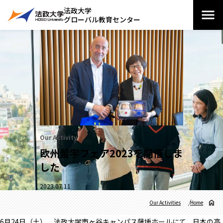
法政大学
グローバル教育センター
Our Activity
欧州留学フェア2023を開催しま
した
2023.07.11
Our Activities
Home
6月24日（土）、法政⼤学市ヶ谷キャンパス薩埵ホールにて、⽇本の⾼