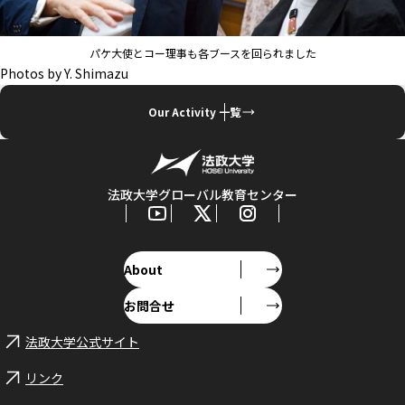
パケ大使とコー理事も各ブースを回られました
Photos by Y. Shimazu
Our Activity 一覧
法政大学グローバル教育センター
About
お問合せ
法政大学公式サイト
リンク