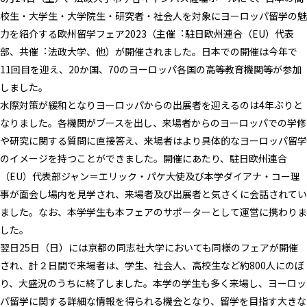
校⽣・⼤学⽣・⼤学院⽣・研究者・社会⼈を対象にヨーロッパ留学の魅
⼒を紹介する欧州留学フェア2023（主催︓駐⽇欧州連合（EU）代表
部、共催︓法政⼤学、他）が開催されました。⽇本での開催は今年で
11回⽬を迎え、20か国、70のヨーロッパ各国の高等教育機関等が参加
しました。
水際対策が緩和となりヨーロッパからの出展者を迎えるのは4年ぶりと
なりました。各機関がブースを出し、来場者からのヨーロッパでの学修
や研究に関する質問に直接答え、来場者はより具体的なヨーロッパ留学
のイメージを持つことができました。開催にあたり、駐日欧州連合
（EU）代表部ジャン＝エリック・パケ大使及び本学ダイアナ・コー理
事が面会し場内を見学され、来場者及び出展者と気さくに会話されてい
ました。なお、本学学生も本フェアのサポーターとして運営に携わりま
した。
翌⽇25⽇（日）には京都の同志社大学においても同様のフェアが開催
され、計２⽇間で来場者は、学⽣、社会⼈、⾼校⽣など約800⼈にのぼ
り、大盛況のうちに終了しました。本学の学⽣も多く来場し、ヨーロッ
パ留学に関する詳細な情報を得られる機会となり、留学を⽬指す⼤きな