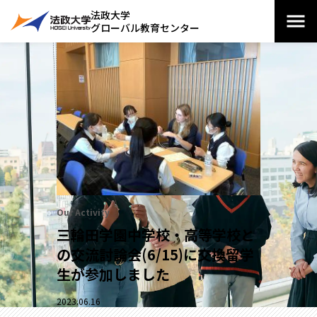
法政大学
グローバル教育センター
Our Activity
三輪田学園中学校・高等学校と
の交流討論会(6/15)に交換留学
生が参加しました
2023.06.16