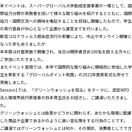
本イベントは、スーパーグローバル大学創成支援事業の一環として、国
際協力分野の実務者を招いて様々な取り組みを紹介するとともに、国際
協力・国際交流への興味を喚起することを目指し開催したもので、学生
の実行委員が中心となって企画から運営までを行いました。
新型コロナウィルス感染症流行の影響により、中止やオンライン開催と
なった年もありましたが
本年度は対面実施で開催され、当日は関係者含め100名を超える方々に
ご参加いただきました。
またイベント冒頭では、本学で国際的な取り組みに積極的に参加した学
生を表彰する「グローバルポイント制度」の2022年度表彰式も併せて
実施しました。
Session1では、「グリーンウォッシュを知る」をテーマに、認定NPO
法人環境市民代表理事の杦本育生氏をお招きし、ご講演いただきまし
た。
グリーンウォッシュとは故意かどうかに関わらず、あたかも環境に配慮
した商品や企業であるかのように装い宣伝等をする行為のことです。
ご講演ではグリーンウォッシュとは何か、その現状、消費者としてでき