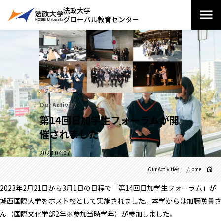
法政大学
グローバル教育センター
Our Activity
第14回日加学生フォーラムが開
催されました
2023.04.07
Our Activities
Home
2023年2月21日から3月1日の日程で「第14回日加学生フォーラム」が
城西国際大学をホスト校として実施されました。本学からは加藤咲貴さ
ん（国際文化学部2年※参加当時学年）が参加しました。