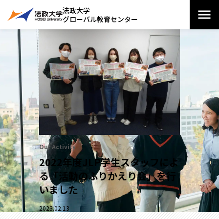
法政大学
グローバル教育センター
Our Activity
2022年度JLP学生スタッフによ
る「活動のふりかえり会」を行
いました
2023.02.13