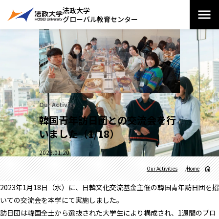
法政大学
グローバル教育センター
Our Activity
韓国青年訪日団との交流会を行
いました（1/18）
2023.01.20
Our Activities
Home
2023年1月18日（水）に、日韓文化交流基金主催の韓国青年訪日団を招
いての交流会を本学にて実施しました。
訪日団は韓国全土から選抜された大学生により構成され、1週間のプロ