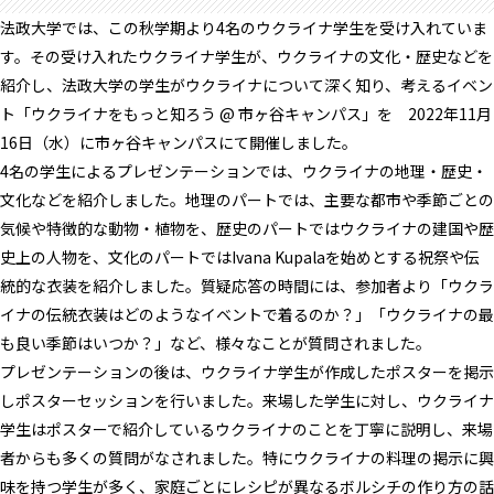
法政大学では、この秋学期より4名のウクライナ学生を受け入れていま
す。その受け入れたウクライナ学生が、ウクライナの文化・歴史などを
紹介し、法政大学の学生がウクライナについて深く知り、考えるイベン
ト「ウクライナをもっと知ろう @ 市ヶ谷キャンパス」を 2022年11月
16日（水）に市ヶ谷キャンパスにて開催しました。
4名の学生によるプレゼンテーションでは、ウクライナの地理・歴史・
文化などを紹介しました。地理のパートでは、主要な都市や季節ごとの
気候や特徴的な動物・植物を、歴史のパートではウクライナの建国や歴
史上の人物を、文化のパートではIvana Kupalaを始めとする祝祭や伝
統的な衣装を紹介しました。質疑応答の時間には、参加者より「ウクラ
イナの伝統衣装はどのようなイベントで着るのか？」「ウクライナの最
も良い季節はいつか？」など、様々なことが質問されました。
プレゼンテーションの後は、ウクライナ学生が作成したポスターを掲示
しポスターセッションを行いました。来場した学生に対し、ウクライナ
学生はポスターで紹介しているウクライナのことを丁寧に説明し、来場
者からも多くの質問がなされました。特にウクライナの料理の掲示に興
味を持つ学生が多く、家庭ごとにレシピが異なるボルシチの作り方の話