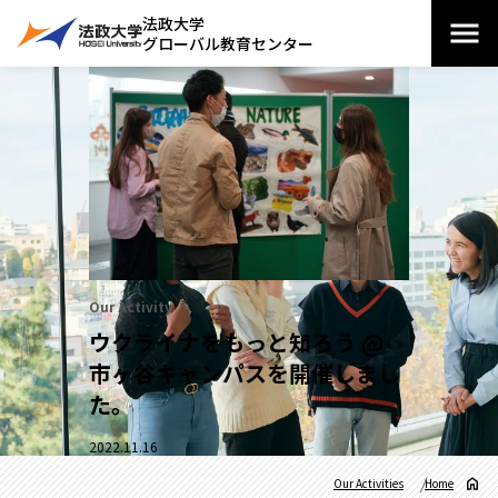
法政大学
グローバル教育センター
Our Activity
ウクライナをもっと知ろう @
市ヶ谷キャンパスを開催しまし
た。
2022.11.16
Our Activities
Home