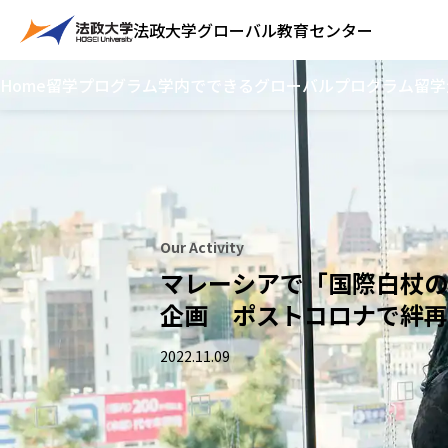
法政大学
グローバル教育センター
Home
留学プログラム
学内でできるグローバルプログラム
留学
Our Activity
マレーシアで「国際白杖の
企画 ポストコロナで絆再
2022.11.09