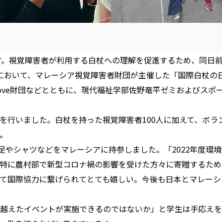
です。視覚障害者が利用する白杖への理解を促進するため、同日
ールにおいて、マレーシア視覚障害者財団が主催した「国際白杖
Glove財団などとともに、現代福祉学部佐野竜平ゼミおよびス
を行いました。白杖を持った視覚障害者100人に加えて、ボラン
。
足やシャツなどをマレーシアに持参しました。「2022年度環
特に農村部で新型コロナ禍の影響を受けた方々に寄贈するため
て国際協力に繋げられてとても嬉しい。今後も日本とマレーシ
越えたイベントが実施できるのではないか」と学生は手応えを