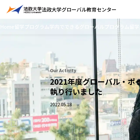
法政大学
グローバル教育センター
Home
留学プログラム
学内でできるグローバルプログラム
留学
Our Activity
2021年度グローバル・ポ
執り行いました
2022.05.18