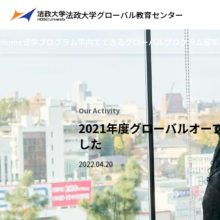
法政大学
グローバル教育センター
Home
留学プログラム
学内でできるグローバルプログラム
留学
Our Activity
2021年度グローバルオ
した
2022.04.20