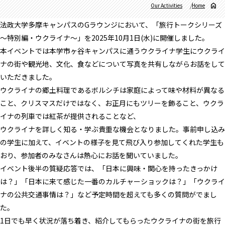
Our Activities
Home
法政大学多摩キャンパスのGラウンジにおいて、「旅行トークシリーズ
～特別編・ウクライナ～」を2025年10月1日(水)に開催しました。
本イベントでは本学市ヶ谷キャンパスに通うウクライナ学生にウクライ
ナの街や観光地、文化、食などについて写真を共有しながらお話をして
いただきました。
ウクライナの郷土料理であるボルシチは家庭によって味や材料が異なる
こと、クリスマスだけではなく、お正月にもツリーを飾ること、ウクラ
イナの列車では紅茶が提供されることなど、
ウクライナを詳しく知る・学ぶ貴重な機会となりました。事前申し込み
の学生に加えて、イベントの様子を見て飛び入り参加してくれた学生も
おり、参加者のみなさんは熱心にお話を聞いていました。
イベント後半の質疑応答では、「日本に興味・関心を持ったきっかけ
は？」「日本に来て感じた一番のカルチャーショックは？」「ウクライ
ナの公共交通事情は？」など予定時間を超えても多くの質問がでまし
た。
1日でも早く状況が落ち着き、紹介してもらったウクライナの街を旅行