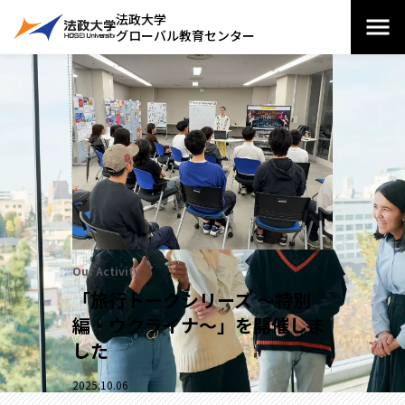
法政大学
グローバル教育センター
Our Activity
「旅行トークシリーズ ～特別
編・ウクライナ～」を開催しま
した
2025.10.06