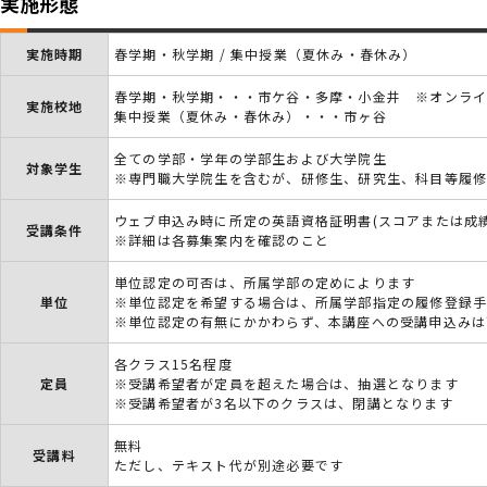
実施形態
実施時期
春学期・秋学期 / 集中授業（夏休み・春休み）
春学期・秋学期・・・市ケ谷・多摩・小金井 ※オンラ
実施校地
集中授業（夏休み・春休み）・・・市ヶ谷
全ての学部・学年の学部生および大学院生
対象学生
※専門職大学院生を含むが、研修生、研究生、科目等履
ウェブ申込み時に所定の英語資格証明書(スコアまたは成
受講条件
※詳細は各募集案内を確認のこと
単位認定の可否は、所属学部の定めによります
単位
※単位認定を希望する場合は、所属学部指定の履修登録手
※単位認定の有無にかかわらず、本講座への受講申込みは
各クラス15名程度
定員
※受講希望者が定員を超えた場合は、抽選となります
※受講希望者が3名以下のクラスは、閉講となります
無料
受講料
ただし、テキスト代が別途必要です