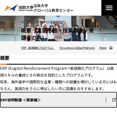
法政大学
グローバル教育センター
ERP（英語強化プログラム）
概要（実施形態・授業風景・受
講者の声）
ERP（英語強化プログラム）
On-campus Global Programs
Home
概要
ERP (English Reinforcement Program =英語強化プログラム）は英
語スキルの養成とその統合を目的としたプログラムです。
将来、海外留学や国際的な企業・機関への就職を検討している方にはも
ちろん、英語力をさらに伸ばしたい方に受講をおすすめします。
ERP説明動画 ＜概要編＞