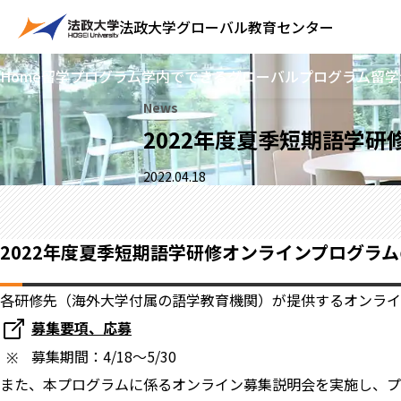
法政大学
グローバル教育センター
Home
留学プログラム
学内でできるグローバルプログラム
留学
News
2022年度夏季短期語学
2022.04.18
2022年度夏季短期語学研修オンラインプログラ
各研修先（海外大学付属の語学教育機関）が提供するオンライ
募集要項、応募
募集期間：4/18～5/30
また、本プログラムに係るオンライン募集説明会を実施し、プ