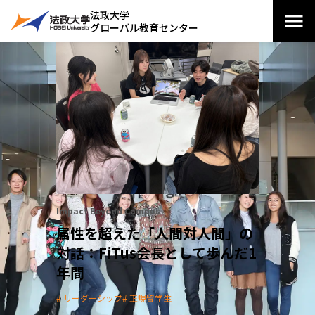
法政大学
グローバル教育センター
Impact Beyond Campus
属性を超えた「人間対人間」の
対話：FiTus会長として歩んだ1
年間
リーダーシップ
正規留学生